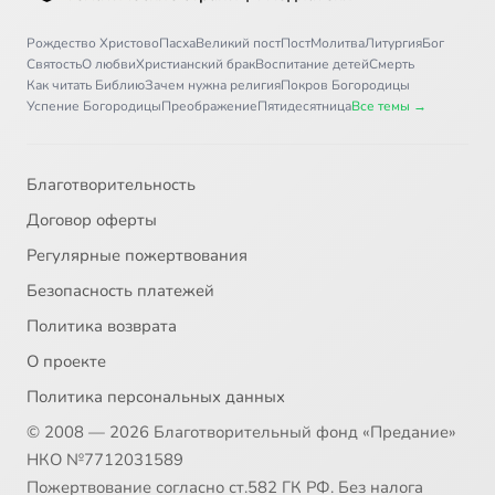
Рождество Христово
Пасха
Великий пост
Пост
Молитва
Литургия
Бог
Святость
О любви
Христианский брак
Воспитание детей
Смерть
Как читать Библию
Зачем нужна религия
Покров Богородицы
Успение Богородицы
Преображение
Пятидесятница
Все темы →
Благотворительность
Договор оферты
Регулярные пожертвования
Безопасность платежей
Политика возврата
О проекте
Политика персональных данных
© 2008 — 2026 Благотворительный фонд «Предание»
НКО №7712031589
Пожертвование согласно ст.582 ГК РФ. Без налога