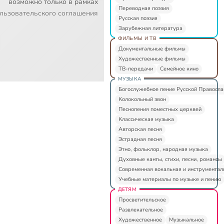
возможно только в рамках
Переводная поэзия
льзовательского соглашения
Русская поэзия
Зарубежная литература
ФИЛЬМЫ И ТВ
Документальные фильмы
Художественные фильмы
ТВ-передачи
Семейное кино
МУЗЫКА
Богослужебное пение Русской Правосл
Колокольный звон
Песнопения поместных церквей
Классическая музыка
Авторская песня
Эстрадная песня
Этно, фольклор, народная музыка
Духовные канты, стихи, песни, романсы
Современная вокальная и инструментал
Учебные материалы по музыке и пению
ДЕТЯМ
Просветительское
Развлекательное
Художественное
Музыкальное