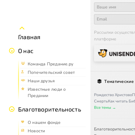
Рассылки осуществ
Главная
платформе
О нас
Команда Предание.ру
Попечительский совет
Наши друзья
Тематические
Известные люди о
Рождество Христово
П
Предании
Смерть
Как читать Б
Все темы →
Благотворительность
О нашем фонде
Благотворительнос
Новости