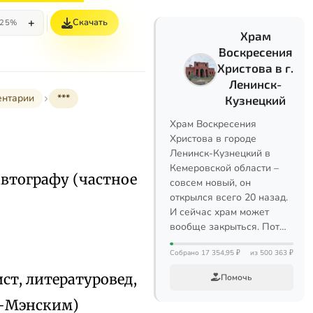
+
Скачать
25%
Храм
Воскресения
Христова в г.
Ленинск-
ентарии
***
Кузнецкий
Храм Воскресения
Христова в городе
Ленинск-Кузнецкий в
Кемеровской области –
 автографу (частное
совсем новый, он
открылся всего 20 назад.
И сейчас храм может
вообще закрыться. Пот…
Собрано 17 354,95 ₽
из 500 363 ₽
ст, литературовед,
Помочь
ым-Мэнским)