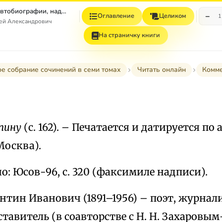
Том 7. Книга 1. Автобиографии, надписи и др
−
Оглавление
Целиком
1
гей Александрович
На страничку книги
е собрание сочинений в семи томах
Читать онлайн
Комм
ьпину
(с. 162). – Печатается и датируется по
Москва).
: Юсов-96, с. 320 (факсимиле надписи).
нтин Иванович (1891–1956) – поэт, журнали
ставитель (в соавторстве с Н. Н. Захаров