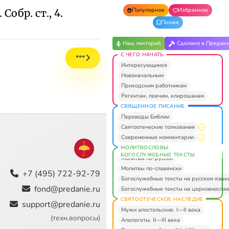
Популярное
Избранное
обр. ст., 4.
Позже
Наш лекторий
Сделано в Предан
С ЧЕГО НАЧАТЬ
***
Интересующимся
Новоначальным
Приходским работникам
Регентам, певчим, клирошанам
СВЯЩЕННОЕ ПИСАНИЕ
Переводы Библии
Святоотеческие толкования
Современные комментарии
МОЛИТВОСЛОВЫ.
БОГОСЛУЖЕБНЫЕ ТЕКСТЫ
Молитвы по-русски
Молитвы по-славянски
+7 (495) 722-92-79
Богослужебные тексты на русском язык
fond@predanie.ru
Богослужебные тексты на церковнослав
СВЯТООТЕЧЕСКОЕ НАСЛЕДИЕ
support@predanie.ru
Мужи апостольские. I—II века
(техн.вопросы)
Апологеты. II—III века