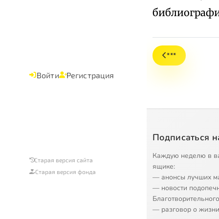
библиографии
***
Войти
Регистрация
Подписаться н
Каждую неделю в в
Старая версия сайта
ящике:
Старая версия фонда
— анонсы лучших м
— новости подопеч
Благотворительного
— разговор о жизни