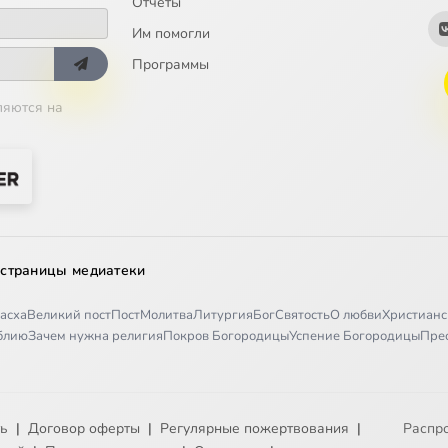
Отчёты
Им помогли
Программы
ляются на
 страницы медиатеки
асха
Великий пост
Пост
Молитва
Литургия
Бог
Святость
О любви
Христианс
иблию
Зачем нужна религия
Покров Богородицы
Успение Богородицы
Пре
ть
|
Договор оферты
|
Регулярные пожертвования
|
Распр