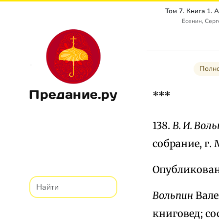
Есенин, Сер
Полно
Предание.ру
***
138.
В. И. Вол
собрание, г. 
Опубликовано
Вольпин
Вале
книговед; со