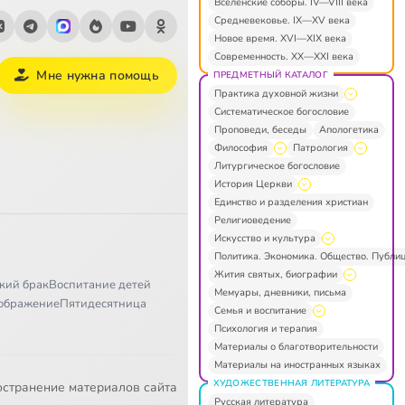
Вселенские соборы. IV—VIII века
Средневековье. IX—XV века
Новое время. XVI—XIX века
Современность. XX—XXI века
Мне нужна помощь
ПРЕДМЕТНЫЙ КАТАЛОГ
Практика духовной жизни
Систематическое богословие
Проповеди, беседы
Апологетика
Философия
Патрология
Литургическое богословие
История Церкви
Единство и разделения христиан
Религиоведение
Искусство и культура
Политика. Экономика. Общество. Публи
Жития святых, биографии
кий брак
Воспитание детей
Мемуары, дневники, письма
ображение
Пятидесятница
Семья и воспитание
Психология и терапия
Материалы о благотворительности
Материалы на иностранных языках
ХУДОЖЕСТВЕННАЯ ЛИТЕРАТУРА
остранение материалов сайта
Русская литература