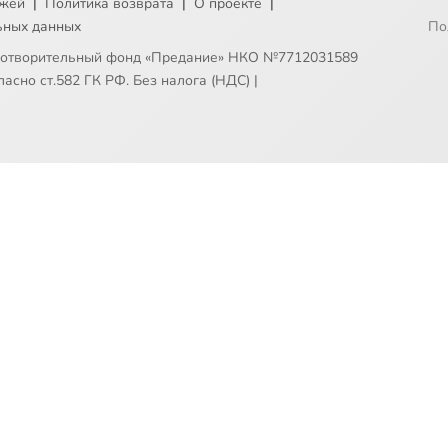
ежей
|
Политика возврата
|
О проекте
|
ьных данных
По
готворительный фонд «Предание» НКО №7712031589
асно ст.582 ГК РФ. Без налога (НДС)
|