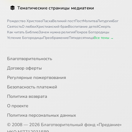
Тематические страницы медиатеки
Рождество Христово
Пасха
Великий пост
Пост
Молитва
Литургия
Бог
Святость
О любви
Христианский брак
Воспитание детей
Смерть
Как читать Библию
Зачем нужна религия
Покров Богородицы
Успение Богородицы
Преображение
Пятидесятница
Все темы →
Благотворительность
Договор оферты
Регулярные пожертвования
Безопасность платежей
Политика возврата
О проекте
Политика персональных данных
© 2008 — 2026 Благотворительный фонд «Предание»