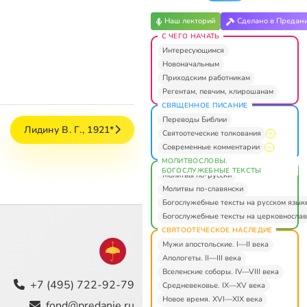
Наш лекторий
Сделано в Предан
С ЧЕГО НАЧАТЬ
Интересующимся
Новоначальным
Приходским работникам
Регентам, певчим, клирошанам
СВЯЩЕННОЕ ПИСАНИЕ
Переводы Библии
Лидину В. Г., 1921*
Святоотеческие толкования
Современные комментарии
МОЛИТВОСЛОВЫ.
БОГОСЛУЖЕБНЫЕ ТЕКСТЫ
Молитвы по-русски
Молитвы по-славянски
Богослужебные тексты на русском язык
Богослужебные тексты на церковнослав
СВЯТООТЕЧЕСКОЕ НАСЛЕДИЕ
Мужи апостольские. I—II века
Апологеты. II—III века
Вселенские соборы. IV—VIII века
+7 (495) 722-92-79
Средневековье. IX—XV века
Новое время. XVI—XIX века
fond@predanie.ru