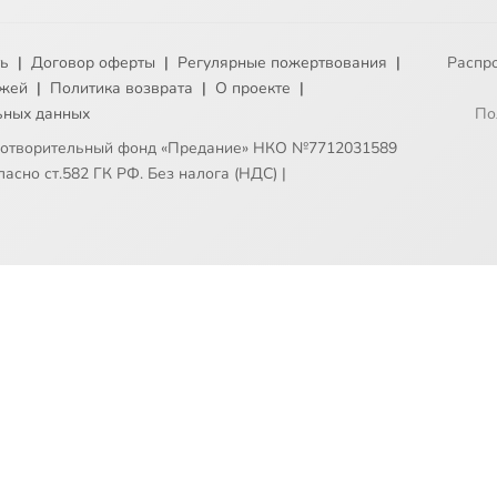
ть
|
Договор оферты
|
Регулярные пожертвования
|
Распр
ежей
|
Политика возврата
|
О проекте
|
ьных данных
По
готворительный фонд «Предание» НКО №7712031589
асно ст.582 ГК РФ. Без налога (НДС)
|