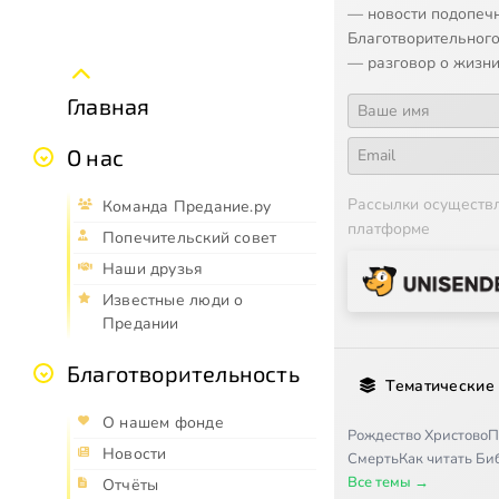
— новости подопеч
Благотворительного
— разговор о жизни
Главная
О нас
Рассылки осуществ
Команда Предание.ру
платформе
Попечительский совет
Наши друзья
Известные люди о
Предании
Благотворительность
Тематические
О нашем фонде
Рождество Христово
П
Новости
Смерть
Как читать Б
Все темы →
Отчёты