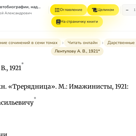
Том 7. Книга 1. Автобиографии, надписи и др
−
Оглавление
Целиком
1
гей Александрович
На страничку книги
ние сочинений в семи томах
Читать онлайн
Дарственные 
Лентулову А. В., 1921*
*
В., 1921
 кн. «Трерядница». М.: Имажинисты, 1921:
*
асильевичу
зни