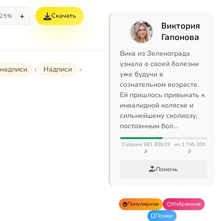
+
Скачать
25%
Виктория
Гапонова
Вика из Зеленограда
узнала о своей болезни
надписи
Надписи
уже будучи в
сознательном возрасте.
Ей пришлось привыкать к
инвалидной коляске и
сильнейшему сколиозу,
постоянным бол…
Собрано 861 838,03
из 1 745 200
₽
₽
Помочь
Популярное
Избранное
Позже