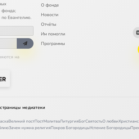
ных
О фонде
 фонда;
Новости
 по Евангелию.
Отчёты
Им помогли
Программы
ляются на
 страницы медиатеки
асха
Великий пост
Пост
Молитва
Литургия
Бог
Святость
О любви
Христианс
иблию
Зачем нужна религия
Покров Богородицы
Успение Богородицы
Пре