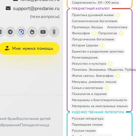
Современность. XX—XXI века
support@predanie.ru
ПРЕДМЕТНЫЙ КАТАЛОГ
Практика духовной жизни
(техн.вопросы)
Систематическое богословие
Проповеди, беседы
Апологетика
Философия
Патрология
Литургическое богословие
История Церкви
Мне нужна помощь
Единство и разделения христиан
Религиоведение
Искусство и культура
Политика. Экономика. Общество. Публи
Жития святых, биографии
Мемуары, дневники, письма
Семья и воспитание
Психология и терапия
Материалы о благотворительности
Материалы на иностранных языках
ХУДОЖЕСТВЕННАЯ ЛИТЕРАТУРА
кий брак
Воспитание детей
Русская литература
Переводная поэзия
ображение
Пятидесятница
Русская поэзия