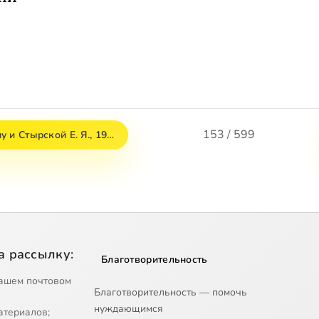
153 / 599
 и Стырской Е. Я., 19…
а рассылку:
Благотворительность
ашем почтовом
Благотворительность — помочь
нуждающимся
атериалов;