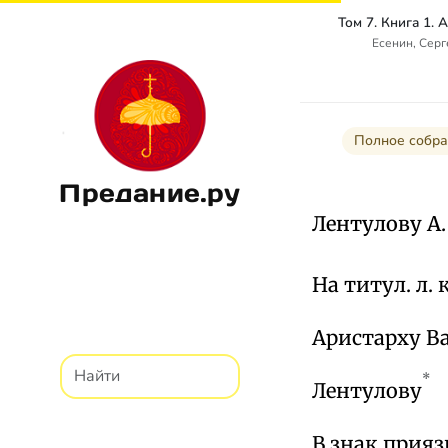
Есенин, Сер
Полное собра
Предание.ру
Лентулову А. 
На титул. л.
Аристарху В
*
Лентулову
В знак прия