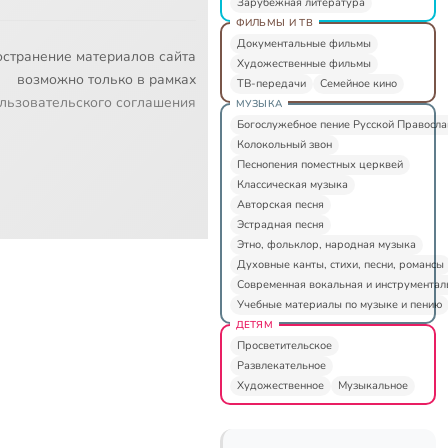
Зарубежная литература
ФИЛЬМЫ И ТВ
Документальные фильмы
остранение материалов сайта
Художественные фильмы
возможно только в рамках
ТВ-передачи
Семейное кино
льзовательского соглашения
МУЗЫКА
Богослужебное пение Русской Правосл
Колокольный звон
Песнопения поместных церквей
Классическая музыка
Авторская песня
Эстрадная песня
Этно, фольклор, народная музыка
Духовные канты, стихи, песни, романсы
Современная вокальная и инструментал
Учебные материалы по музыке и пению
ДЕТЯМ
Просветительское
Развлекательное
Художественное
Музыкальное