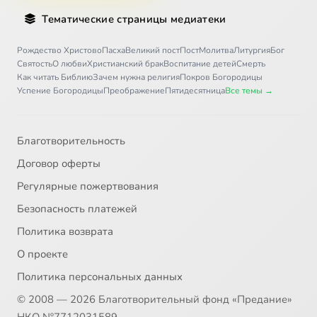
Тематические страницы медиатеки
Рождество Христово
Пасха
Великий пост
Пост
Молитва
Литургия
Бог
Святость
О любви
Христианский брак
Воспитание детей
Смерть
Как читать Библию
Зачем нужна религия
Покров Богородицы
Успение Богородицы
Преображение
Пятидесятница
Все темы →
Благотворительность
Договор оферты
Регулярные пожертвования
Безопасность платежей
Политика возврата
О проекте
Политика персональных данных
© 2008 — 2026 Благотворительный фонд «Предание»