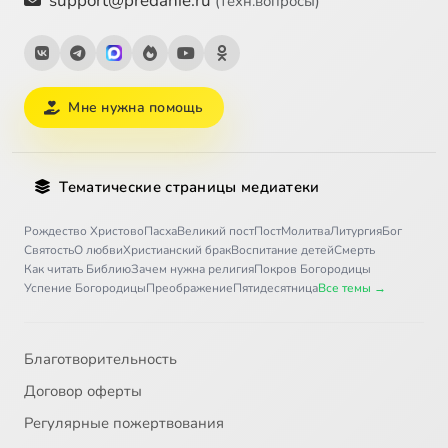
support@predanie.ru
(техн.вопросы)
Мне нужна помощь
Тематические страницы медиатеки
Рождество Христово
Пасха
Великий пост
Пост
Молитва
Литургия
Бог
Святость
О любви
Христианский брак
Воспитание детей
Смерть
Как читать Библию
Зачем нужна религия
Покров Богородицы
Успение Богородицы
Преображение
Пятидесятница
Все темы →
Благотворительность
Договор оферты
Регулярные пожертвования