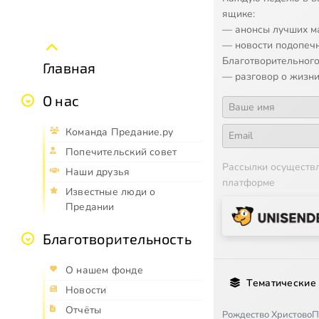
ящике:
— анонсы лучших м
— новости подопеч
Благотворительного
Главная
— разговор о жизни
О нас
Команда Предание.ру
Попечительский совет
Рассылки осуществ
Наши друзья
платформе
Известные люди о
Предании
Благотворительность
О нашем фонде
Тематические
Новости
Отчёты
Рождество Христово
П