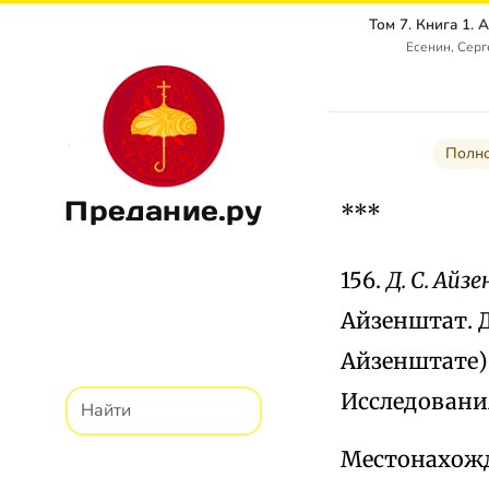
Есенин, Сер
Полно
Предание.ру
***
156.
Д. С. Ай
Айзенштат. Д
Айзенштате) /
Исследования 
Местонахожд