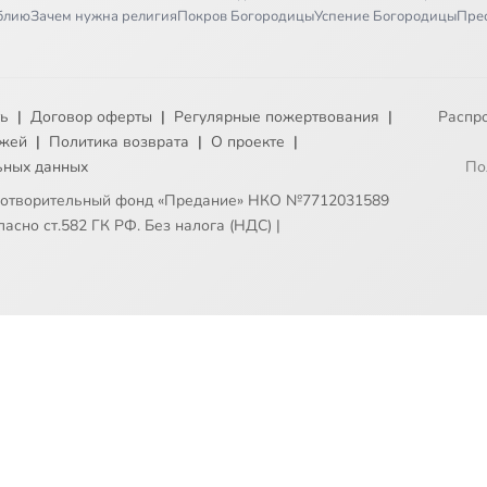
иблию
Зачем нужна религия
Покров Богородицы
Успение Богородицы
Пре
ть
|
Договор оферты
|
Регулярные пожертвования
|
Распр
ежей
|
Политика возврата
|
О проекте
|
ьных данных
По
готворительный фонд «Предание» НКО №7712031589
асно ст.582 ГК РФ. Без налога (НДС)
|