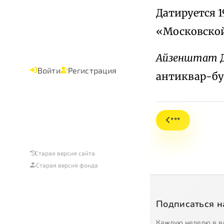
Датируется 1
«Московской
Айзенштат
Д
Войти
Регистрация
антиквар-бу
***
Старая версия сайта
Старая версия фонда
Подписаться н
Каждую неделю в в