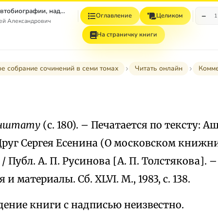
Том 7. Книга 1. Автобиографии, надписи и др
−
Оглавление
Целиком
1
гей Александрович
На страничку книги
е собрание сочинений в семи томах
Читать онлайн
Комм
зенштату
(с. 180). – Печатается по тексту: Аш
руг Сергея Есенина (О московском книжник
 Публ. А. П. Русинова [А. П. Толстякова]. –
и материалы. Сб. XLVI. М., 1983, с. 138.
ение книги с надписью неизвестно.