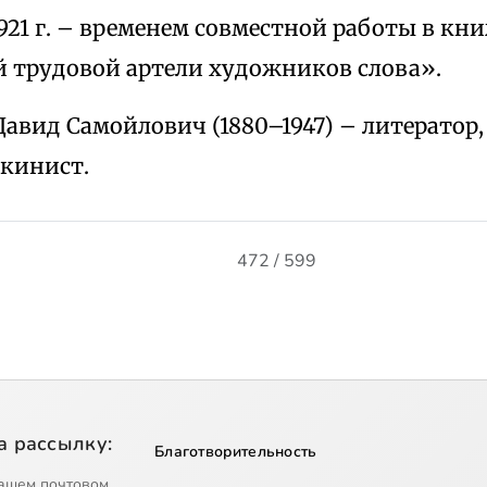
921 г. – временем совместной работы в к
 трудовой артели художников слова».
авид Самойлович (1880–1947) – литератор,
кинист.
472 / 599
а рассылку:
Благотворительность
ашем почтовом