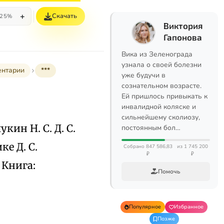
+
Скачать
25%
Виктория
Гапонова
Вика из Зеленограда
узнала о своей болезни
ентарии
***
уже будучи в
сознательном возрасте.
Ей пришлось привыкать к
инвалидной коляске и
сильнейшему сколиозу,
укин Н. С. Д. С.
постоянным бол…
е Д. С.
Собрано 847 586,83
из 1 745 200
₽
₽
 Книга:
Помочь
Популярное
Избранное
Позже