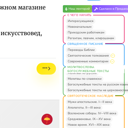
нижном магазине
Наш лекторий
Сделано в Предан
С ЧЕГО НАЧАТЬ
Интересующимся
Новоначальным
 искусствовед,
Приходским работникам
Регентам, певчим, клирошанам
СВЯЩЕННОЕ ПИСАНИЕ
Переводы Библии
Святоотеческие толкования
Современные комментарии
МОЛИТВОСЛОВЫ.
***
БОГОСЛУЖЕБНЫЕ ТЕКСТЫ
Молитвы по-русски
Молитвы по-славянски
Богослужебные тексты на русском язык
Богослужебные тексты на церковнослав
СВЯТООТЕЧЕСКОЕ НАСЛЕДИЕ
Мужи апостольские. I—II века
Апологеты. II—III века
Вселенские соборы. IV—VIII века
Средневековье. IX—XV века
Новое время. XVI—XIX века