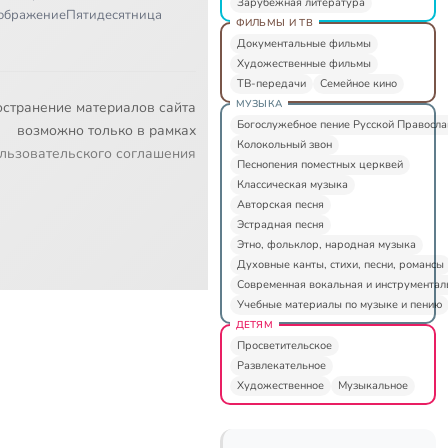
Зарубежная литература
ображение
Пятидесятница
ФИЛЬМЫ И ТВ
Документальные фильмы
Художественные фильмы
ТВ-передачи
Семейное кино
МУЗЫКА
остранение материалов сайта
Богослужебное пение Русской Правосл
возможно только в рамках
Колокольный звон
льзовательского соглашения
Песнопения поместных церквей
Классическая музыка
Авторская песня
Эстрадная песня
Этно, фольклор, народная музыка
Духовные канты, стихи, песни, романсы
Современная вокальная и инструментал
Учебные материалы по музыке и пению
ДЕТЯМ
Просветительское
Развлекательное
Художественное
Музыкальное