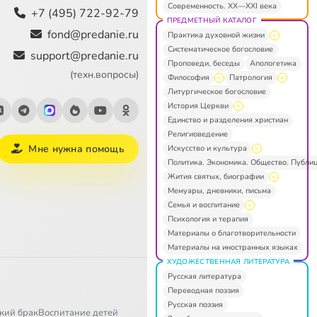
Современность. XX—XXI века
+7 (495) 722-92-79
ПРЕДМЕТНЫЙ КАТАЛОГ
fond@predanie.ru
Практика духовной жизни
Систематическое богословие
support@predanie.ru
Проповеди, беседы
Апологетика
(техн.вопросы)
Философия
Патрология
Литургическое богословие
История Церкви
Единство и разделения христиан
Религиоведение
Мне нужна помощь
Искусство и культура
Политика. Экономика. Общество. Публи
Жития святых, биографии
Мемуары, дневники, письма
Семья и воспитание
Психология и терапия
Материалы о благотворительности
Материалы на иностранных языках
ХУДОЖЕСТВЕННАЯ ЛИТЕРАТУРА
Русская литература
Переводная поэзия
Русская поэзия
кий брак
Воспитание детей