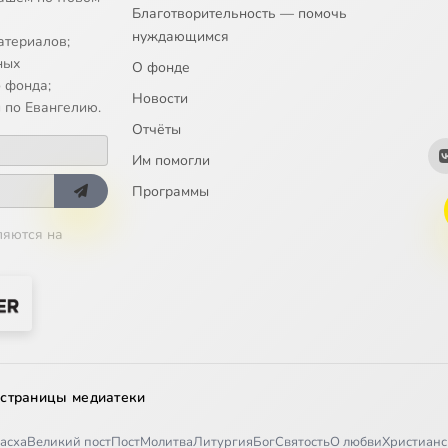
Благотворительность — помочь
нуждающимся
атериалов;
ных
О фонде
 фонда;
Новости
 по Евангелию.
Отчёты
Им помогли
Программы
ляются на
 страницы медиатеки
асха
Великий пост
Пост
Молитва
Литургия
Бог
Святость
О любви
Христианс