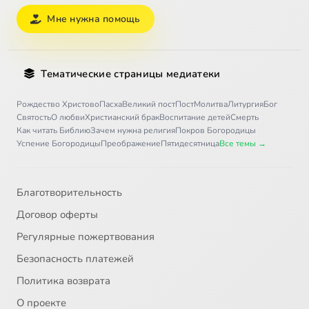
Мне нужна помощь
Тематические страницы медиатеки
Рождество Христово
Пасха
Великий пост
Пост
Молитва
Литургия
Бог
Святость
О любви
Христианский брак
Воспитание детей
Смерть
Как читать Библию
Зачем нужна религия
Покров Богородицы
Успение Богородицы
Преображение
Пятидесятница
Все темы →
Благотворительность
Договор оферты
Регулярные пожертвования
Безопасность платежей
Политика возврата
О проекте