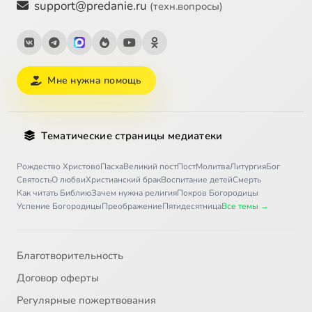
support@predanie.ru
(техн.вопросы)
Мне нужна помощь
Тематические страницы медиатеки
Рождество Христово
Пасха
Великий пост
Пост
Молитва
Литургия
Бог
Святость
О любви
Христианский брак
Воспитание детей
Смерть
Как читать Библию
Зачем нужна религия
Покров Богородицы
Успение Богородицы
Преображение
Пятидесятница
Все темы →
Благотворительность
Договор оферты
Регулярные пожертвования