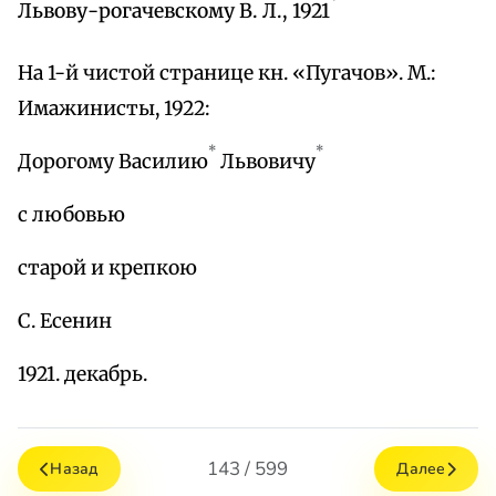
Львову-рогачевскому В. Л., 1921
На 1-й чистой странице кн. «Пугачов». М.:
Имажинисты, 1922:
*
*
Дорогому Василию
Львовичу
с любовью
старой и крепкою
С. Есенин
1921. декабрь.
143 / 599
Назад
Далее