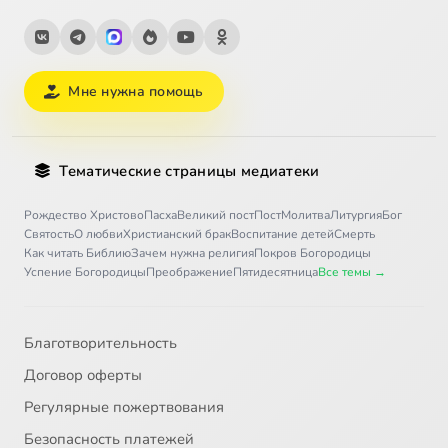
Мне нужна помощь
Тематические страницы медиатеки
Рождество Христово
Пасха
Великий пост
Пост
Молитва
Литургия
Бог
Святость
О любви
Христианский брак
Воспитание детей
Смерть
Как читать Библию
Зачем нужна религия
Покров Богородицы
Успение Богородицы
Преображение
Пятидесятница
Все темы →
Благотворительность
Договор оферты
Регулярные пожертвования
Безопасность платежей