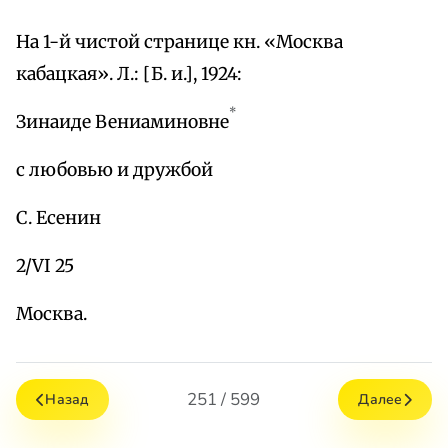
На 1-й чистой странице кн. «Москва
кабацкая». Л.: [Б. и.], 1924:
*
Зинаиде Вениаминовне
с любовью и дружбой
С. Есенин
2/VI 25
Москва.
251 / 599
Назад
Далее