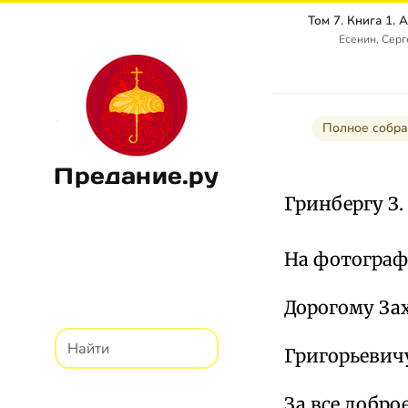
Есенин, Сер
Полное собра
Предание.ру
Гринбергу З. Г
На фотографи
Дорогому За
Григорьевич
За все добро