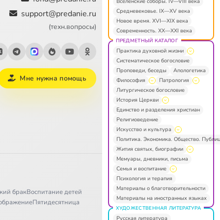
Вселенские соборы. IV—VIII века
Средневековье. IX—XV века
support@predanie.ru
Новое время. XVI—XIX века
(техн.вопросы)
Современность. XX—XXI века
ПРЕДМЕТНЫЙ КАТАЛОГ
Практика духовной жизни
Систематическое богословие
Проповеди, беседы
Апологетика
Мне нужна помощь
Философия
Патрология
Литургическое богословие
История Церкви
Единство и разделения христиан
Религиоведение
Искусство и культура
Политика. Экономика. Общество. Публи
Жития святых, биографии
Мемуары, дневники, письма
Семья и воспитание
Психология и терапия
Материалы о благотворительности
кий брак
Воспитание детей
Материалы на иностранных языках
ображение
Пятидесятница
ХУДОЖЕСТВЕННАЯ ЛИТЕРАТУРА
Русская литература