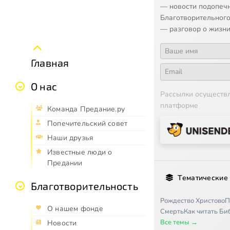
— новости подопеч
Благотворительного
— разговор о жизни
Главная
О нас
Рассылки осуществ
платформе
Команда Предание.ру
Попечительский совет
Наши друзья
Известные люди о
Предании
Тематические
Благотворительность
Рождество Христово
П
О нашем фонде
Смерть
Как читать Б
Все темы →
Новости