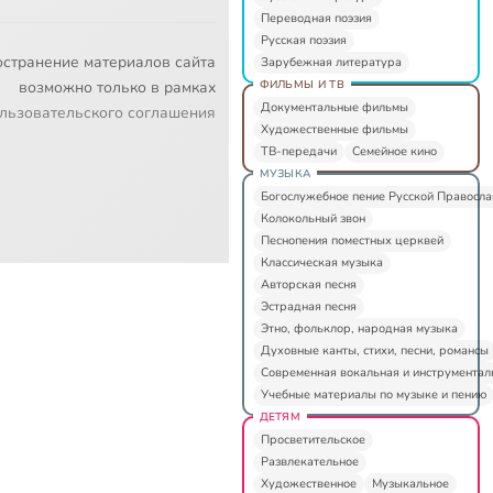
Переводная поэзия
Русская поэзия
остранение материалов сайта
Зарубежная литература
ФИЛЬМЫ И ТВ
возможно только в рамках
Документальные фильмы
льзовательского соглашения
Художественные фильмы
ТВ-передачи
Семейное кино
МУЗЫКА
Богослужебное пение Русской Правосл
Колокольный звон
Песнопения поместных церквей
Классическая музыка
Авторская песня
Эстрадная песня
Этно, фольклор, народная музыка
Духовные канты, стихи, песни, романсы
Современная вокальная и инструментал
Учебные материалы по музыке и пению
ДЕТЯМ
Просветительское
Развлекательное
Художественное
Музыкальное