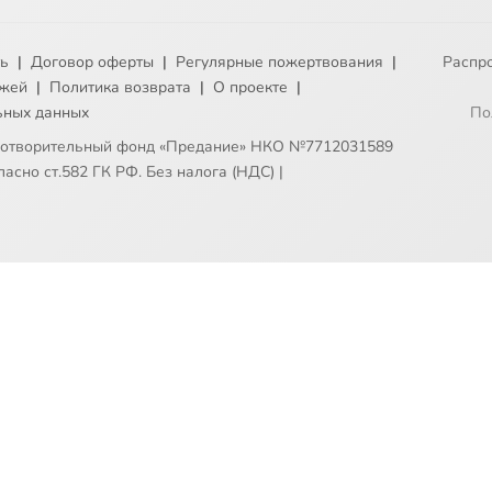
ть
|
Договор оферты
|
Регулярные пожертвования
|
Распр
ежей
|
Политика возврата
|
О проекте
|
ьных данных
По
готворительный фонд «Предание» НКО №7712031589
асно ст.582 ГК РФ. Без налога (НДС)
|