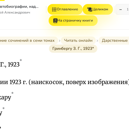
Том 7. Книга 1. Автобиографии, надписи и др
−
Оглавление
Целиком
1
гей Александрович
На страничку книги
ние сочинений в семи томах
Читать онлайн
Дарственные 
Гринбергу З. Г., 1923*
*
., 1923
и 1923 г. (наискосок, поверх изображения)
*
хару
*
у
е