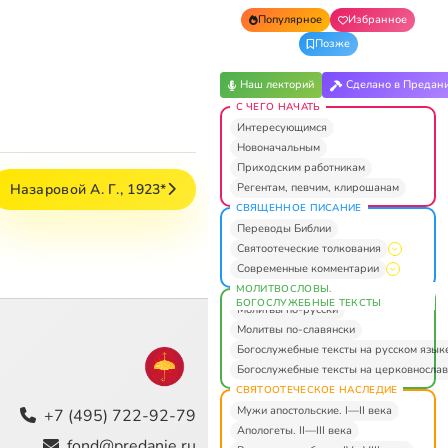
Популярное
Избранное
Позже
Наш лекторий
Сделано в Предан
С ЧЕГО НАЧАТЬ
Интересующимся
Новоначальным
Приходским работникам
Регентам, певчим, клирошанам
Назаровой А. Г., 1923*
СВЯЩЕННОЕ ПИСАНИЕ
Переводы Библии
Святоотеческие толкования
Современные комментарии
МОЛИТВОСЛОВЫ.
БОГОСЛУЖЕБНЫЕ ТЕКСТЫ
Молитвы по-русски
Молитвы по-славянски
Богослужебные тексты на русском язык
Богослужебные тексты на церковнослав
СВЯТООТЕЧЕСКОЕ НАСЛЕДИЕ
Мужи апостольские. I—II века
+7 (495) 722-92-79
Апологеты. II—III века
fond@predanie.ru