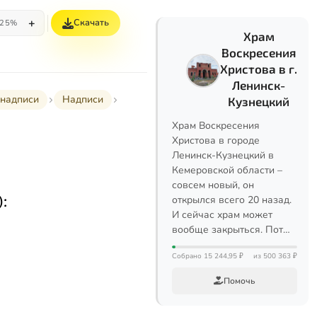
+
Скачать
25%
Храм
Воскресения
Христова в г.
Ленинск-
надписи
Надписи
Кузнецкий
Храм Воскресения
Христова в городе
Ленинск-Кузнецкий в
Кемеровской области –
совсем новый, он
:
открылся всего 20 назад.
И сейчас храм может
вообще закрыться. Пот…
Собрано 15 244,95 ₽
из 500 363 ₽
Помочь