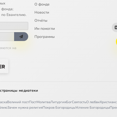
ных
О фонде
 фонда;
Новости
 по Евангелию.
Отчёты
Им помогли
Программы
ляются на
 страницы медиатеки
асха
Великий пост
Пост
Молитва
Литургия
Бог
Святость
О любви
Христианс
иблию
Зачем нужна религия
Покров Богородицы
Успение Богородицы
Пре