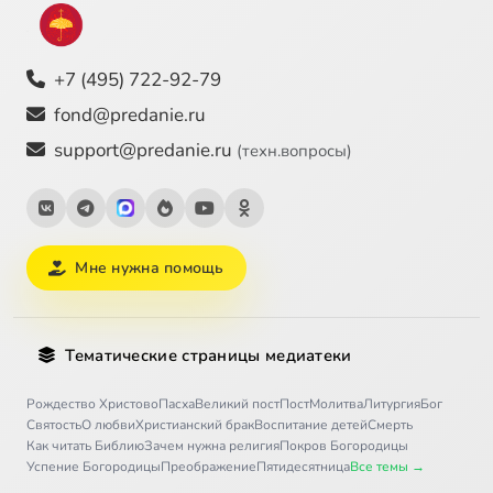
+7 (495) 722-92-79
fond@predanie.ru
support@predanie.ru
(техн.вопросы)
Мне нужна помощь
Тематические страницы медиатеки
Рождество Христово
Пасха
Великий пост
Пост
Молитва
Литургия
Бог
Святость
О любви
Христианский брак
Воспитание детей
Смерть
Как читать Библию
Зачем нужна религия
Покров Богородицы
Успение Богородицы
Преображение
Пятидесятница
Все темы →