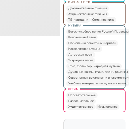
ФИЛЬМЫ И ТВ
Документальные фильмы
Художественные фильмы
ТВ-передачи
Семейное кино
МУЗЫКА
Богослужебное пение Русской Правосл
Колокольный звон
Песнопения поместных церквей
Классическая музыка
Авторская песня
Эстрадная песня
Этно, фольклор, народная музыка
Духовные канты, стихи, песни, романсы
Современная вокальная и инструментал
Учебные материалы по музыке и пению
ДЕТЯМ
Просветительское
Развлекательное
Художественное
Музыкальное