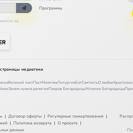
Программы
ляются на
 страницы медиатеки
асха
Великий пост
Пост
Молитва
Литургия
Бог
Святость
О любви
Христианс
иблию
Зачем нужна религия
Покров Богородицы
Успение Богородицы
Пре
ть
|
Договор оферты
|
Регулярные пожертвования
|
Распр
ежей
|
Политика возврата
|
О проекте
|
ьных данных
По