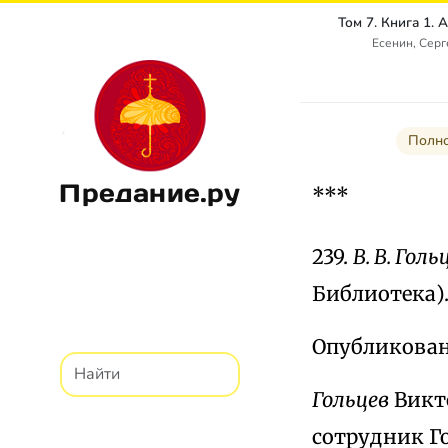
Есенин, Сер
Полно
Предание.ру
***
239.
В. В. Голь
Библиотека)
Опубликовано
Гольцев
Викто
сотрудник Г