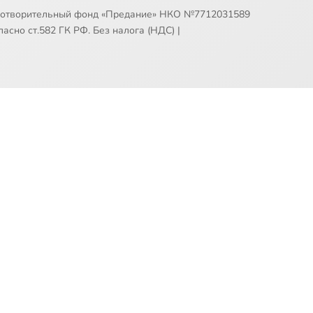
готворительный фонд «Предание» НКО №7712031589
асно ст.582 ГК РФ. Без налога (НДС)
|