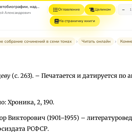
Том 7. Книга 1. Автобиографии, надписи и др
−
Оглавление
Целиком
1
гей Александрович
На страничку книги
е собрание сочинений в семи томах
Читать онлайн
Комм
цеву
(с. 263). – Печатается и датируется по
.
: Хроника, 2, 190.
р Викторович (1901–1955) – литературовед, 
осиздата РСФСР.