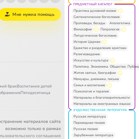
ПРЕДМЕТНЫЙ КАТАЛОГ
Практика духовной жизни
Мне нужна помощь
Систематическое богословие
Проповеди, беседы
Апологетика
Философия
Патрология
Литургическое богословие
История Церкви
Единство и разделения христиан
Религиоведение
Искусство и культура
Политика. Экономика. Общество. Публи
Жития святых, биографии
Мемуары, дневники, письма
Семья и воспитание
кий брак
Воспитание детей
Психология и терапия
ображение
Пятидесятница
Материалы о благотворительности
Материалы на иностранных языках
ХУДОЖЕСТВЕННАЯ ЛИТЕРАТУРА
Русская литература
остранение материалов сайта
Переводная поэзия
возможно только в рамках
Русская поэзия
Зарубежная литература
льзовательского соглашения