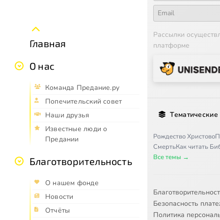
Рассылки осуществ
Главная
платформе
О нас
Команда Предание.ру
Попечительский совет
Тематические
Наши друзья
Известные люди о
Рождество Христово
П
Предании
Смерть
Как читать Б
Все темы →
Благотворительность
О нашем фонде
Благотворительнос
Новости
Безопасность плат
Отчёты
Политика персонал