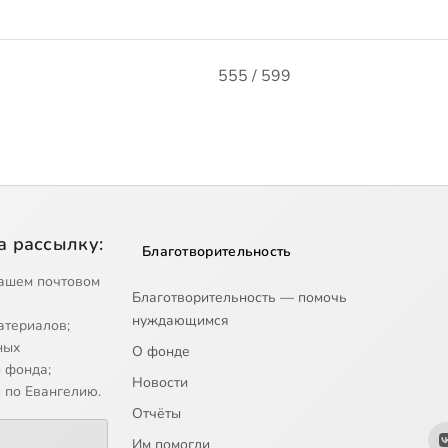
555 / 599
а рассылку:
Благотворительность
ашем почтовом
Благотворительность — помочь
нуждающимся
атериалов;
ных
О фонде
 фонда;
Новости
 по Евангелию.
Отчёты
Им помогли