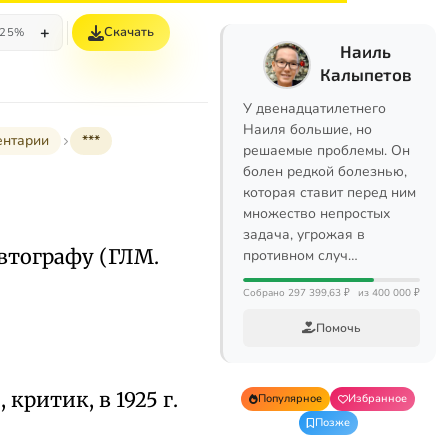
+
Скачать
25%
Наиль
Калыпетов
У двенадцатилетнего
Наиля большие, но
ентарии
***
решаемые проблемы. Он
болен редкой болезнью,
которая ставит перед ним
множество непростых
задача, угрожая в
 автографу (ГЛМ.
противном случ…
Собрано 297 399,63 ₽
из 400 000 ₽
Помочь
критик, в 1925 г.
Популярное
Избранное
Позже