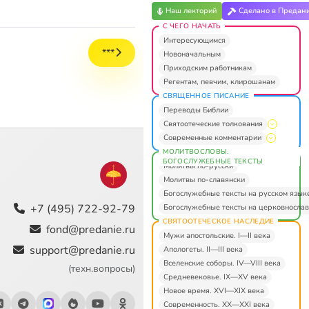
Наш лекторий
Сделано в Предан
С ЧЕГО НАЧАТЬ
Интересующимся
***
Новоначальным
Приходским работникам
Регентам, певчим, клирошанам
СВЯЩЕННОЕ ПИСАНИЕ
Переводы Библии
Святоотеческие толкования
Современные комментарии
МОЛИТВОСЛОВЫ.
БОГОСЛУЖЕБНЫЕ ТЕКСТЫ
Молитвы по-русски
Молитвы по-славянски
Богослужебные тексты на русском язык
+7 (495) 722-92-79
Богослужебные тексты на церковнослав
СВЯТООТЕЧЕСКОЕ НАСЛЕДИЕ
fond@predanie.ru
Мужи апостольские. I—II века
support@predanie.ru
Апологеты. II—III века
Вселенские соборы. IV—VIII века
(техн.вопросы)
Средневековье. IX—XV века
Новое время. XVI—XIX века
Современность. XX—XXI века