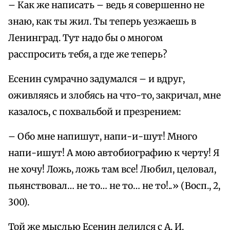
– Как же написать – ведь я совершенно не
знаю, как ты жил. Ты теперь уезжаешь в
Ленинград. Тут надо бы о многом
расспросить тебя, а где же теперь?
Есенин сумрачно задумался – и вдруг,
оживляясь и злобясь на что-то, закричал, мне
казалось, с похвальбой и презрением:
– Обо мне напишут, напи-и-шут! Много
напи-ишут! А мою автобиографию к черту! Я
не хочу! Ложь, ложь там все! Любил, целовал,
пьянствовал… не то… не то… не то!..» (Восп., 2,
300).
Той же мыслью Есенин делился с А. И.