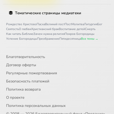
Тематические страницы медиатеки
Рождество Христово
Пасха
Великий пост
Пост
Молитва
Литургия
Бог
Святость
О любви
Христианский брак
Воспитание детей
Смерть
Как читать Библию
Зачем нужна религия
Покров Богородицы
Успение Богородицы
Преображение
Пятидесятница
Все темы →
Благотворительность
Договор оферты
Регулярные пожертвования
Безопасность платежей
Политика возврата
О проекте
Политика персональных данных
© 2008 — 2026 Благотворительный фонд «Предание»