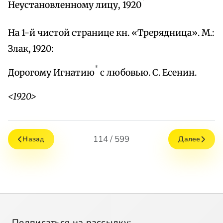
Неустановленному лицу, 1920
На 1-й чистой странице кн. «Трерядница». М.:
Злак, 1920:
*
Дорогому Игнатию
с любовью. С. Есенин.
<1920>
114 / 599
Назад
Далее
Подписаться на рассылку: