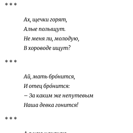
* * *
Ах, щечки горят,
Алые полыщут.
Не меня ли, молодую,
В хороводе ищут?
* * *
Ай, мать бро́нится,
И отец бро́нится:
– За каким же непутевым
Наша девка гонится!
* * *