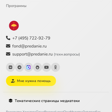
Программы
+7 (495) 722-92-79
fond@predanie.ru
support@predanie.ru
(техн.вопросы)
Мне нужна помощь
Тематические страницы медиатеки
Рождество Христово
Пасха
Великий пост
Пост
Молитва
Литургия
Бог