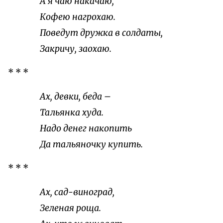
А я чаю накачаю,
Кофею нагрохаю.
Поведут дружка в солдаты,
Закричу, заохаю.
* * *
Ах, девки, беда –
Тальянка худа.
Надо денег накопить
Да тальяночку купить.
* * *
Ах, сад-виноград,
Зеленая роща.