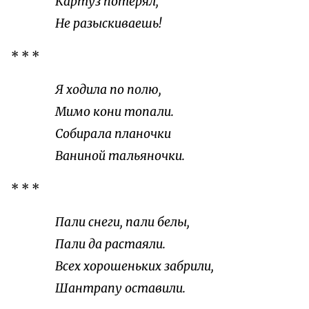
Картуз потерял,
Не разыскиваешь!
* * *
Я ходила по полю,
Мимо кони топали.
Собирала планочки
Ваниной тальяночки.
* * *
Пали снеги, пали белы,
Пали да растаяли.
Всех хорошеньких забрили,
Шантрапу оставили.