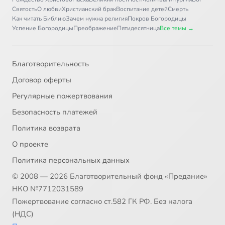
Святость
О любви
Христианский брак
Воспитание детей
Смерть
Как читать Библию
Зачем нужна религия
Покров Богородицы
Успение Богородицы
Преображение
Пятидесятница
Все темы →
Благотворительность
Договор оферты
Регулярные пожертвования
Безопасность платежей
Политика возврата
О проекте
Политика персональных данных
© 2008 — 2026 Благотворительный фонд «Предание»
НКО №7712031589
Пожертвование согласно ст.582 ГК РФ. Без налога
(НДС)