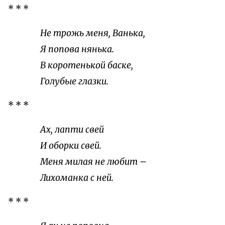
* * *
Не трожь меня, Ванька,
Я попова нянька.
В коротенькой баске,
Голубые глазки.
* * *
Ах, лапти свей
И оборки свей.
Меня милая не любит –
Лихоманка с ней.
* * *