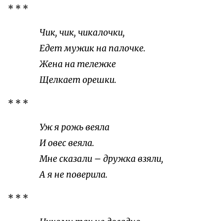
* * *
Чик, чик, чикалочки,
Едет мужик на палочке.
Жена на тележке
Щелкает орешки.
* * *
Уж я рожь веяла
И овес веяла.
Мне сказали – дружка взяли,
А я не поверила.
* * *