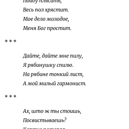
Пойду плясать,
Весь пол хрястит.
Мое дело молодое,
Меня Бог простит.
* * *
Дайте, дайте мне пилу,
Я рябинушку спилю.
На рябине тонкий лист,
А мой милый гармонист.
* * *
Ах, што ж ты стоишь,
Посвистываешь?