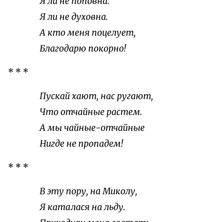
Я ли не поповна.
Я ли не духовна.
А кто меня поцелует,
Благодарю покорно!
* * *
Пускай хают, нас ругают,
Что отчайные растем.
А мы чайные-отчайные
Нигде не пропадем!
* * *
В эту пору, на Миколу,
Я каталася на льду.