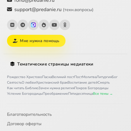
fond@predanie.ru
support@predanie.ru
(техн.вопросы)
Мне нужна помощь
Тематические страницы медиатеки
Рождество Христово
Пасха
Великий пост
Пост
Молитва
Литургия
Бог
Святость
О любви
Христианский брак
Воспитание детей
Смерть
Как читать Библию
Зачем нужна религия
Покров Богородицы
Успение Богородицы
Преображение
Пятидесятница
Все темы →
Благотворительность
Договор оферты