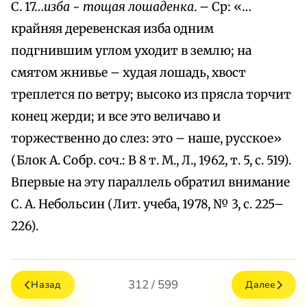
С. 17…
изба
~
тощая лошаденка
. – Ср: «…
крайняя деревенская изба одним
подгнившим углом уходит в землю; на
смятом жнивье – худая лошадь, хвост
треплется по ветру; высоко из прясла торчит
конец жерди; и все это величаво и
торжественно до слез: это – наше, русское»
(Блок А. Собр. соч.: В 8 т. М., Л., 1962, т. 5, с. 519).
Впервые на эту параллель обратил внимание
С. А. Небольсин (Лит. учеба, 1978, № 3, с. 225–
226).
312 / 599
Назад
Далее