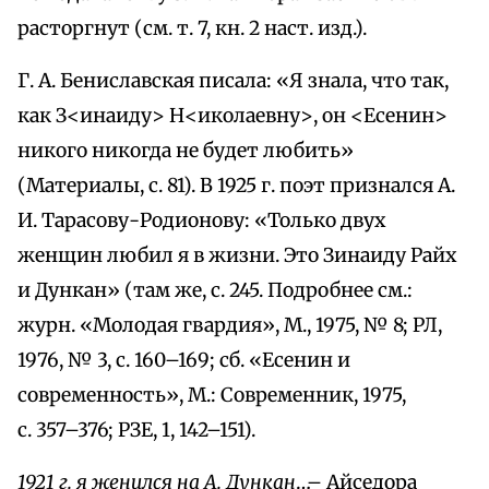
расторгнут (см. т. 7, кн. 2 наст. изд.).
Г. А. Бениславская писала: «Я знала, что так,
как З<инаиду> Н<иколаевну>, он <Есенин>
никого никогда не будет любить»
(Материалы, с. 81). В 1925 г. поэт признался А.
И. Тарасову-Родионову: «Только двух
женщин любил я в жизни. Это Зинаиду Райх
и Дункан» (там же, с. 245. Подробнее см.:
журн. «Молодая гвардия», М., 1975, № 8; РЛ,
1976, № 3, с. 160–169; сб. «Есенин и
современность», М.: Современник, 1975,
с. 357–376; РЗЕ, 1, 142–151).
1921 г. я женился на А. Дункан
…– Айседора