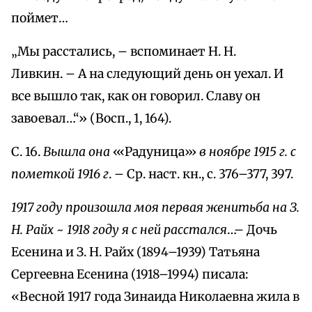
поймет…
„Мы расстались, – вспоминает Н. Н.
Ливкин. – А на следующий день он уехал. И
все вышло так, как он говорил. Славу он
завоевал…“» (Восп., 1, 164).
С. 16.
Вышла она
‹«Радуница»›
в ноябре 1915 г. с
пометкой 1916 г
. – Ср. наст. кн., с. 376–377, 397.
1917 году произошла моя первая женитьба на З.
Н. Райх
~
1918 году я с ней расстался
…– Дочь
Есенина и З. Н. Райх (1894–1939) Татьяна
Сергеевна Есенина (1918–1994) писала:
«Весной 1917 года Зинаида Николаевна жила в