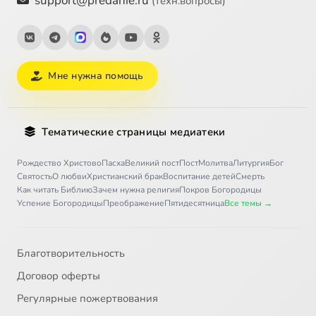
support@predanie.ru
(техн.вопросы)
Мне нужна помощь
Тематические страницы медиатеки
Рождество Христово
Пасха
Великий пост
Пост
Молитва
Литургия
Бог
Святость
О любви
Христианский брак
Воспитание детей
Смерть
Как читать Библию
Зачем нужна религия
Покров Богородицы
Успение Богородицы
Преображение
Пятидесятница
Все темы →
Благотворительность
Договор оферты
Регулярные пожертвования