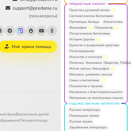
ПРЕДМЕТНЫЙ КАТАЛОГ
support@predanie.ru
Практика духовной жизни
(техн.вопросы)
Систематическое богословие
Проповеди, беседы
Апологетика
Философия
Патрология
Литургическое богословие
История Церкви
Единство и разделения христиан
Мне нужна помощь
Религиоведение
Искусство и культура
Политика. Экономика. Общество. Публи
Жития святых, биографии
Мемуары, дневники, письма
Семья и воспитание
Психология и терапия
Материалы о благотворительности
Материалы на иностранных языках
ХУДОЖЕСТВЕННАЯ ЛИТЕРАТУРА
Русская литература
кий брак
Воспитание детей
Переводная поэзия
ображение
Пятидесятница
Русская поэзия
Зарубежная литература