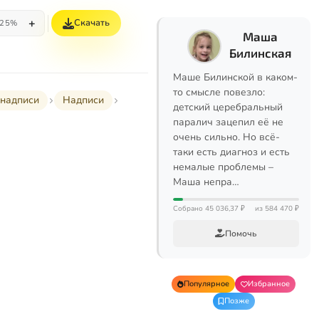
+
Скачать
25%
Маша
Билинская
Маше Билинской в каком-
то смысле повезло:
надписи
Надписи
детский церебральный
паралич зацепил её не
очень сильно. Но всё-
таки есть диагноз и есть
немалые проблемы –
Маша непра…
Собрано 45 036,37 ₽
из 584 470 ₽
Помочь
Популярное
Избранное
Позже