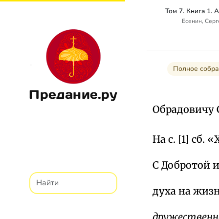
Есенин, Сер
Полное собра
Предание.ру
Обрадовичу С.
На с. [1] сб. 
С Добротой 
духа на жиз
дружествен