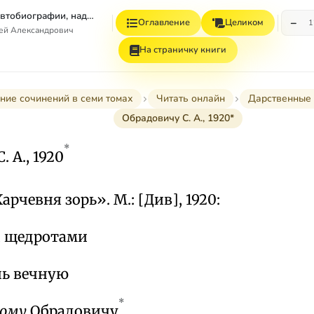
Том 7. Книга 1. Автобиографии, надписи и др
−
Оглавление
Целиком
1
гей Александрович
На страничку книги
ние сочинений в семи томах
Читать онлайн
Дарственные 
Обрадовичу С. А., 1920*
*
 А., 1920
«Харчевня зорь». М.: [Див], 1920:
и щедротами
нь вечную
*
ному
Обрадовичу