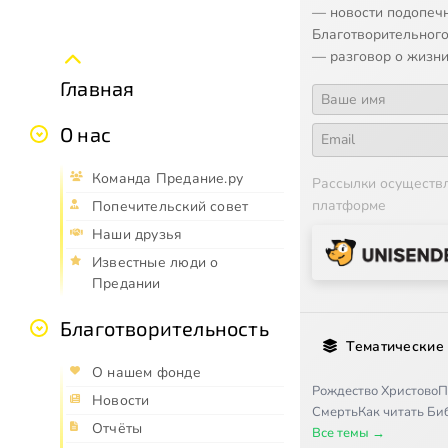
— новости подопеч
Благотворительного
— разговор о жизни
Главная
О нас
Команда Предание.ру
Рассылки осуществ
платформе
Попечительский совет
Наши друзья
Известные люди о
Предании
Благотворительность
Тематические
О нашем фонде
Рождество Христово
П
Новости
Смерть
Как читать Б
Отчёты
Все темы →