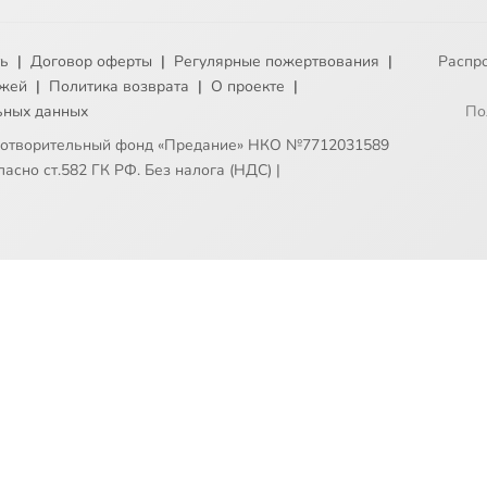
ть
|
Договор оферты
|
Регулярные пожертвования
|
Распр
ежей
|
Политика возврата
|
О проекте
|
ьных данных
По
готворительный фонд «Предание» НКО №7712031589
асно ст.582 ГК РФ. Без налога (НДС)
|