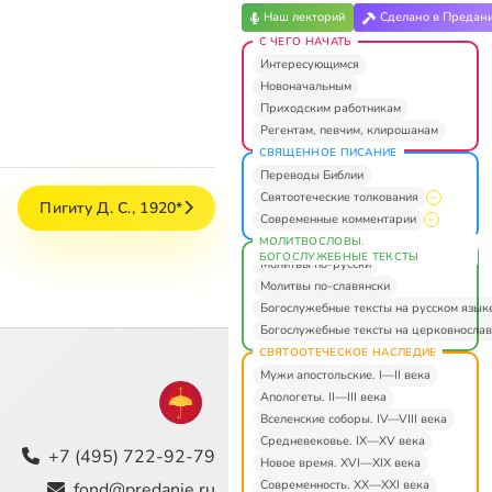
Наш лекторий
Сделано в Предан
С ЧЕГО НАЧАТЬ
Интересующимся
Новоначальным
Приходским работникам
Регентам, певчим, клирошанам
СВЯЩЕННОЕ ПИСАНИЕ
Переводы Библии
Святоотеческие толкования
Пигиту Д. С., 1920*
Современные комментарии
МОЛИТВОСЛОВЫ.
БОГОСЛУЖЕБНЫЕ ТЕКСТЫ
Молитвы по-русски
Молитвы по-славянски
Богослужебные тексты на русском язык
Богослужебные тексты на церковнослав
СВЯТООТЕЧЕСКОЕ НАСЛЕДИЕ
Мужи апостольские. I—II века
Апологеты. II—III века
Вселенские соборы. IV—VIII века
Средневековье. IX—XV века
+7 (495) 722-92-79
Новое время. XVI—XIX века
Современность. XX—XXI века
fond@predanie.ru