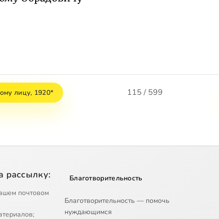
115 / 599
ому лицу, 1920*
а рассылку:
Благотворительность
ашем почтовом
Благотворительность — помочь
нуждающимся
атериалов;