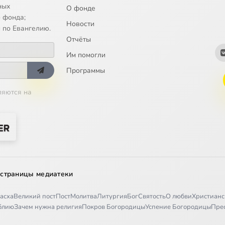
ных
О фонде
 фонда;
Новости
 по Евангелию.
Отчёты
Им помогли
Программы
ляются на
 страницы медиатеки
асха
Великий пост
Пост
Молитва
Литургия
Бог
Святость
О любви
Христианс
иблию
Зачем нужна религия
Покров Богородицы
Успение Богородицы
Пре