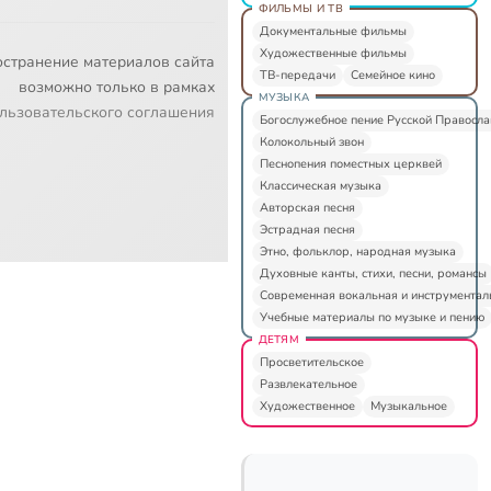
ФИЛЬМЫ И ТВ
Документальные фильмы
Художественные фильмы
остранение материалов сайта
ТВ-передачи
Семейное кино
возможно только в рамках
МУЗЫКА
льзовательского соглашения
Богослужебное пение Русской Правосл
Колокольный звон
Песнопения поместных церквей
Классическая музыка
Авторская песня
Эстрадная песня
Этно, фольклор, народная музыка
Духовные канты, стихи, песни, романсы
Современная вокальная и инструментал
Учебные материалы по музыке и пению
ДЕТЯМ
Просветительское
Развлекательное
Художественное
Музыкальное