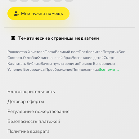
Мне нужна помощь
Тематические страницы медиатеки
Рождество Христово
Пасха
Великий пост
Пост
Молитва
Литургия
Бог
Святость
О любви
Христианский брак
Воспитание детей
Смерть
Как читать Библию
Зачем нужна религия
Покров Богородицы
Успение Богородицы
Преображение
Пятидесятница
Все темы →
Благотворительность
Договор оферты
Регулярные пожертвования
Безопасность платежей
Политика возврата