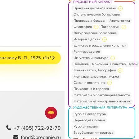
ПРЕДМЕТНЫЙ КАТАЛОГ
Практика духовной жизни
Систематическое богословие
Проповеди, беседы
Апологетика
Философия
Патрология
Литургическое богословие
История Церкви
Единство и разделения христиан
Религиоведение
онскому В. П., 1925 <1>*
Искусство и культура
Политика. Экономика. Общество. Публи
Жития святых, биографии
Мемуары, дневники, письма
Семья и воспитание
Психология и терапия
Материалы о благотворительности
Материалы на иностранных языках
ХУДОЖЕСТВЕННАЯ ЛИТЕРАТУРА
Русская литература
Переводная поэзия
Русская поэзия
+7 (495) 722-92-79
Зарубежная литература
fond@predanie.ru
ФИЛЬМЫ И ТВ