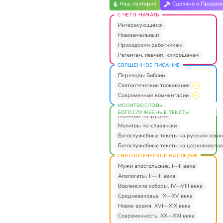
Наш лекторий
Сделано в Предан
С ЧЕГО НАЧАТЬ
Интересующимся
Новоначальным
Приходским работникам
Регентам, певчим, клирошанам
СВЯЩЕННОЕ ПИСАНИЕ
Переводы Библии
Святоотеческие толкования
Современные комментарии
МОЛИТВОСЛОВЫ.
БОГОСЛУЖЕБНЫЕ ТЕКСТЫ
Молитвы по-русски
Молитвы по-славянски
Богослужебные тексты на русском язык
Богослужебные тексты на церковнослав
СВЯТООТЕЧЕСКОЕ НАСЛЕДИЕ
Мужи апостольские. I—II века
Апологеты. II—III века
Вселенские соборы. IV—VIII века
Средневековье. IX—XV века
Новое время. XVI—XIX века
Современность. XX—XXI века