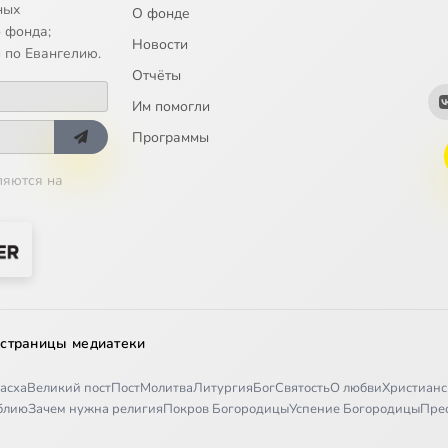
ных
О фонде
 фонда;
Новости
 по Евангелию.
Отчёты
Им помогли
Программы
ляются на
 страницы медиатеки
асха
Великий пост
Пост
Молитва
Литургия
Бог
Святость
О любви
Христианс
иблию
Зачем нужна религия
Покров Богородицы
Успение Богородицы
Пре