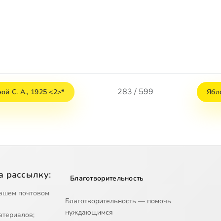
283 / 599
ой С. А., 1925 <2>*
Ябл
а рассылку:
Благотворительность
ашем почтовом
Благотворительность — помочь
нуждающимся
атериалов;