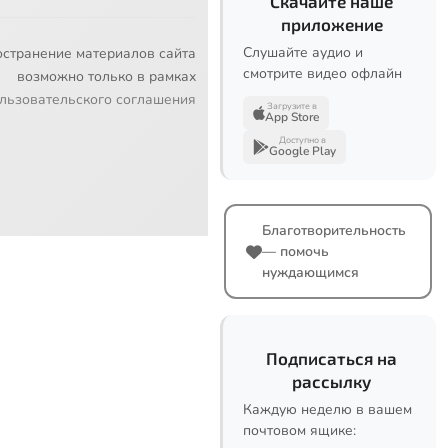
Скачайте наше
приложение
Слушайте аудио и
остранение материалов сайта
смотрите видео офлайн
возможно только в рамках
льзовательского соглашения
Загрузите в
App Store
Доступно в
Google Play
Благотворительность
— помочь
нуждающимся
Подписаться на
рассылку
Каждую неделю в вашем
почтовом ящике: