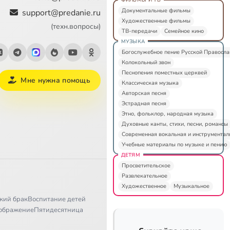
Документальные фильмы
support@predanie.ru
Художественные фильмы
(техн.вопросы)
ТВ-передачи
Семейное кино
МУЗЫКА
Богослужебное пение Русской Правосл
Колокольный звон
Песнопения поместных церквей
Мне нужна помощь
Классическая музыка
Авторская песня
Эстрадная песня
Этно, фольклор, народная музыка
Духовные канты, стихи, песни, романсы
Современная вокальная и инструментал
Учебные материалы по музыке и пению
ДЕТЯМ
Просветительское
Развлекательное
Художественное
Музыкальное
кий брак
Воспитание детей
ображение
Пятидесятница