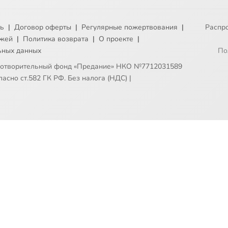
ть
|
Договор оферты
|
Регулярные пожертвования
|
Распр
ежей
|
Политика возврата
|
О проекте
|
ьных данных
По
готворительный фонд «Предание» НКО №7712031589
асно ст.582 ГК РФ. Без налога (НДС)
|