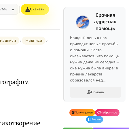
+
Скачать
25%
Срочная
адресная
помощь
Каждый день к нам
надписи
Надписи
приходят новые просьбы
о помощи. Часто
оказывается, что помощь
нужна даже не сегодня –
она нужна была вчера: в
приеме лекарств
образовался нед…
втографом
Помочь
Популярное
Избранное
Позже
Стихотворение