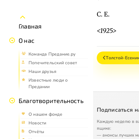
С. Е.
Главная
<1925>
О нас
Команда Предание.ру
Толстой-Есенин
Попечительский совет
Наши друзья
Известные люди о
Предании
Благотворительность
Подписаться н
О нашем фонде
Каждую неделю в в
Новости
ящике:
Отчёты
— анонсы лучших м