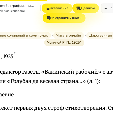
Том 7. Книга 1. Автобиографии, надписи и др
−
Оглавление
Целиком
1
гей Александрович
На страничку книги
ние сочинений в семи томах
Читать онлайн
Дарственные 
Чагиной Р. П., 1925*
*
, 1925
Редактор газеты «Бакинский рабочий» с а
я «Голубая да веселая страна…» (л. 1):
аевне
текст первых двух строф стихотворения. 