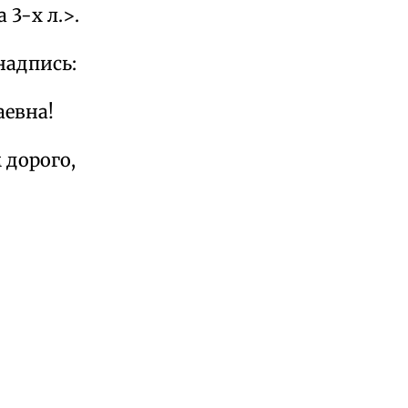
 3-х л.>.
надпись:
аевна!
 дорого,