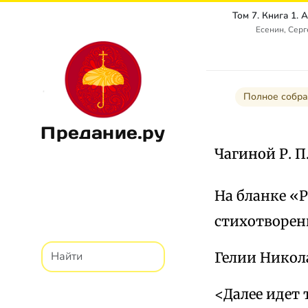
Есенин, Сер
Полное собра
Предание.ру
Чагиной Р. П.
На бланке «
стихотворени
Гелии Никол
<Далее идет 