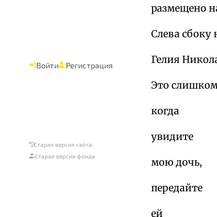
размещено на
Слева сбоку 
Гелия Никол
Войти
Регистрация
Это слишком
когда
увидите
Старая версия сайта
Старая версия фонда
мою дочь,
передайте
ей