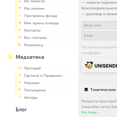
Им помогли
— новости подопеч
Благотворительного
Мы помним
— разговор о жизни
Программы фонда
Мне нужна помощь
Контакты
Все платежи
Реквизиты
Рассылки осуществ
платформе
Медиатека
Лекторий
Сделано в Предании
Новинки
Тематические
Популярное
Авторы
Рождество Христово
П
Смерть
Как читать Б
Блог
Все темы →