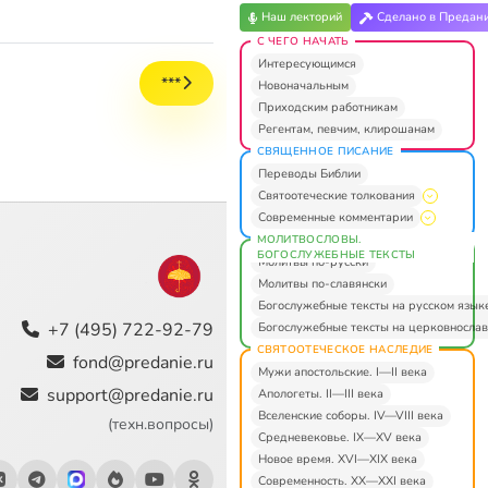
Наш лекторий
Сделано в Предан
С ЧЕГО НАЧАТЬ
Интересующимся
***
Новоначальным
Приходским работникам
Регентам, певчим, клирошанам
СВЯЩЕННОЕ ПИСАНИЕ
Переводы Библии
Святоотеческие толкования
Современные комментарии
МОЛИТВОСЛОВЫ.
БОГОСЛУЖЕБНЫЕ ТЕКСТЫ
Молитвы по-русски
Молитвы по-славянски
Богослужебные тексты на русском язык
+7 (495) 722-92-79
Богослужебные тексты на церковнослав
СВЯТООТЕЧЕСКОЕ НАСЛЕДИЕ
fond@predanie.ru
Мужи апостольские. I—II века
support@predanie.ru
Апологеты. II—III века
Вселенские соборы. IV—VIII века
(техн.вопросы)
Средневековье. IX—XV века
Новое время. XVI—XIX века
Современность. XX—XXI века