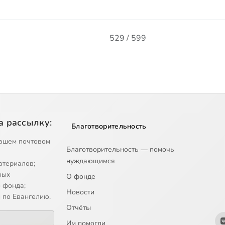
529 / 599
а рассылку:
Благотворительность
ашем почтовом
Благотворительность — помочь
нуждающимся
атериалов;
ных
О фонде
 фонда;
Новости
 по Евангелию.
Отчёты
Им помогли