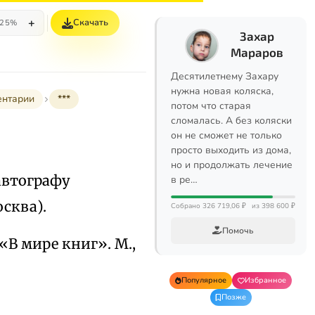
+
Скачать
25%
Захар
Мараров
Десятилетнему Захару
нужна новая коляска,
ентарии
***
потом что старая
сломалась. А без коляски
он не сможет не только
просто выходить из дома,
но и продолжать лечение
 автографу
в ре…
осква).
Собрано 326 719,06 ₽
из 398 600 ₽
Помочь
«В мире книг». М.,
Популярное
Избранное
Позже