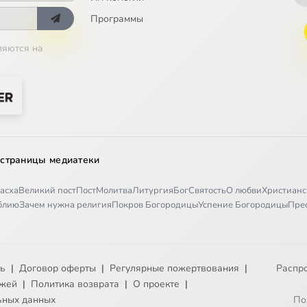
Программы
ляются на
 страницы медиатеки
асха
Великий пост
Пост
Молитва
Литургия
Бог
Святость
О любви
Христианс
иблию
Зачем нужна религия
Покров Богородицы
Успение Богородицы
Пре
ть
|
Договор оферты
|
Регулярные пожертвования
|
Распр
ежей
|
Политика возврата
|
О проекте
|
ьных данных
По