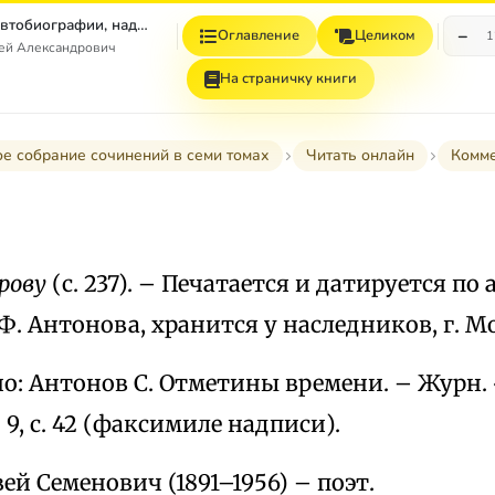
Том 7. Книга 1. Автобиографии, надписи и др
−
Оглавление
Целиком
1
гей Александрович
На страничку книги
е собрание сочинений в семи томах
Читать онлайн
Комм
орову
(с. 237). – Печатается и датируется по
 Ф. Антонова, хранится у наследников, г. М
: Антонов С. Отметины времени. – Журн. 
№ 9, с. 42 (факсимиле надписи).
й Семенович (1891–1956) – поэт.