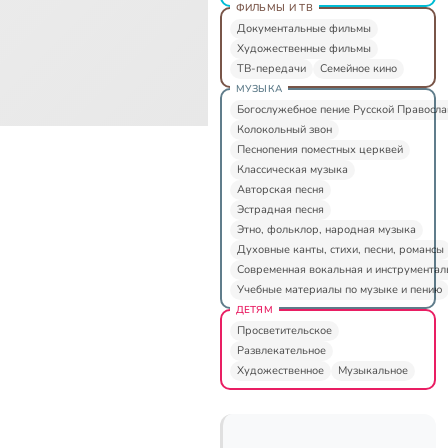
ФИЛЬМЫ И ТВ
Документальные фильмы
Художественные фильмы
ТВ-передачи
Семейное кино
МУЗЫКА
Богослужебное пение Русской Правосл
Колокольный звон
Песнопения поместных церквей
Классическая музыка
Авторская песня
Эстрадная песня
Этно, фольклор, народная музыка
Духовные канты, стихи, песни, романсы
Современная вокальная и инструментал
Учебные материалы по музыке и пению
ДЕТЯМ
Просветительское
Развлекательное
Художественное
Музыкальное