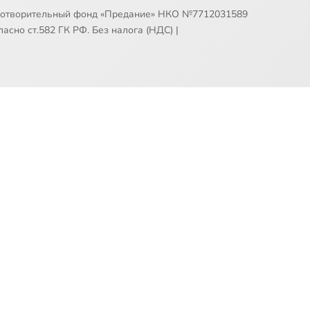
готворительный фонд «Предание» НКО №7712031589
асно ст.582 ГК РФ. Без налога (НДС)
|