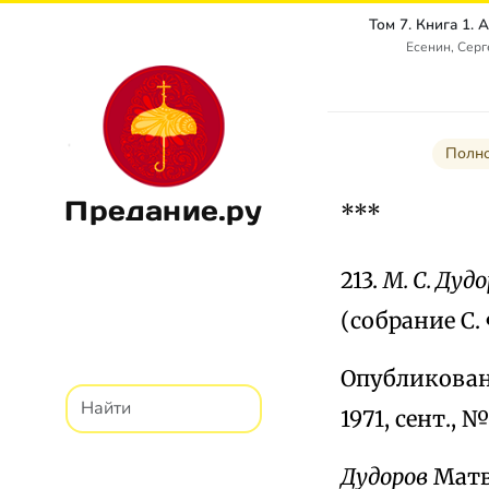
Есенин, Сер
Полно
Предание.ру
***
213.
М. С. Дуд
(собрание С.
Опубликовано
1971, сент., 
Дудоров
Матве