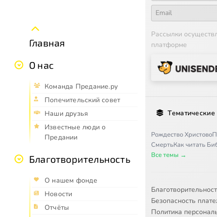
Рассылки осуществ
Главная
платформе
О нас
Команда Предание.ру
Попечительский совет
Тематические
Наши друзья
Известные люди о
Рождество Христово
П
Предании
Смерть
Как читать Б
Все темы →
Благотворительность
О нашем фонде
Благотворительнос
Новости
Безопасность плат
Отчёты
Политика персонал