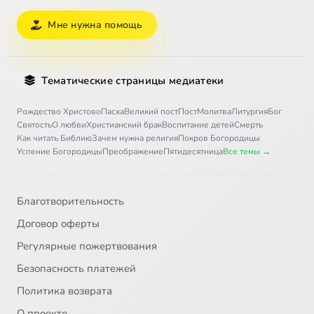
Мне нужна помощь
Тематические страницы медиатеки
Рождество Христово
Пасха
Великий пост
Пост
Молитва
Литургия
Бог
Святость
О любви
Христианский брак
Воспитание детей
Смерть
Как читать Библию
Зачем нужна религия
Покров Богородицы
Успение Богородицы
Преображение
Пятидесятница
Все темы →
Благотворительность
Договор оферты
Регулярные пожертвования
Безопасность платежей
Политика возврата
О проекте