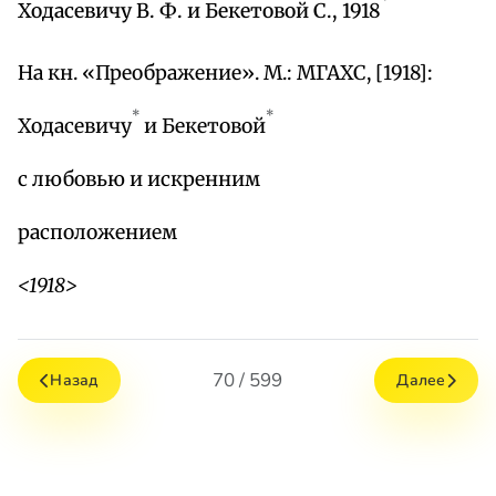
Ходасевичу В. Ф. и Бекетовой С., 1918
На кн. «Преображение». М.: МГАХС, [1918]:
*
*
Ходасевичу
и Бекетовой
с любовью и искренним
расположением
<1918>
70 / 599
Назад
Далее