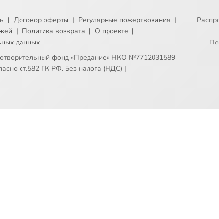
ть
|
Договор оферты
|
Регулярные пожертвования
|
Распр
ежей
|
Политика возврата
|
О проекте
|
ьных данных
По
готворительный фонд «Предание» НКО №7712031589
асно ст.582 ГК РФ. Без налога (НДС)
|