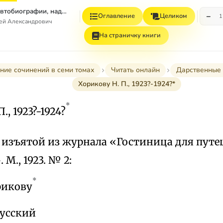
Том 7. Книга 1. Автобиографии, надписи и др
−
Оглавление
Целиком
1
гей Александрович
На страничку книги
ние сочинений в семи томах
Читать онлайн
Дарственные 
Хорикову Н. П., 1923?-1924?*
*
., 1923?-1924?
, изъятой из журнала «Гостиница для пут
М., 1923. № 2:
*
рикову
русский