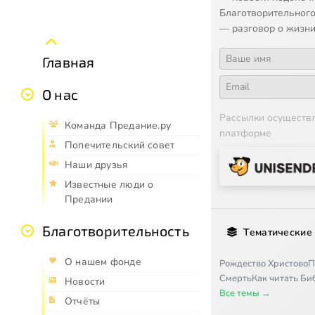
Благотворительного
— разговор о жизни
Главная
О нас
Рассылки осуществ
Команда Предание.ру
платформе
Попечительский совет
Наши друзья
Известные люди о
Предании
Благотворительность
Тематические
О нашем фонде
Рождество Христово
П
Смерть
Как читать Б
Новости
Все темы →
Отчёты