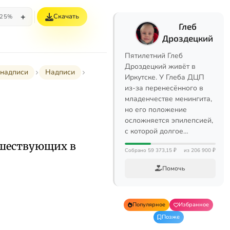
+
Скачать
25%
Глеб
Дроздецкий
Пятилетний Глеб
Дроздецкий живёт в
надписи
Надписи
Иркутске. У Глеба ДЦП
из-за перенесённого в
младенчестве менингита,
но его положение
осложняется эпилепсией,
с которой долгое…
ешествующих в
Собрано 59 373,15 ₽
из 206 900 ₽
Помочь
Популярное
Избранное
Позже