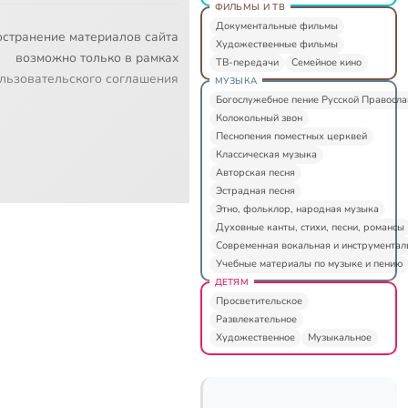
ФИЛЬМЫ И ТВ
Документальные фильмы
остранение материалов сайта
Художественные фильмы
возможно только в рамках
ТВ-передачи
Семейное кино
льзовательского соглашения
МУЗЫКА
Богослужебное пение Русской Правосл
Колокольный звон
Песнопения поместных церквей
Классическая музыка
Авторская песня
Эстрадная песня
Этно, фольклор, народная музыка
Духовные канты, стихи, песни, романсы
Современная вокальная и инструментал
Учебные материалы по музыке и пению
ДЕТЯМ
Просветительское
Развлекательное
Художественное
Музыкальное