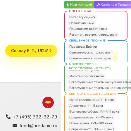
Наш лекторий
Сделано в Предан
С ЧЕГО НАЧАТЬ
Интересующимся
Новоначальным
Приходским работникам
Регентам, певчим, клирошанам
СВЯЩЕННОЕ ПИСАНИЕ
Переводы Библии
Соколу Е. Г., 1924*
Святоотеческие толкования
Современные комментарии
МОЛИТВОСЛОВЫ.
БОГОСЛУЖЕБНЫЕ ТЕКСТЫ
Молитвы по-русски
Молитвы по-славянски
Богослужебные тексты на русском язык
Богослужебные тексты на церковнослав
СВЯТООТЕЧЕСКОЕ НАСЛЕДИЕ
Мужи апостольские. I—II века
Апологеты. II—III века
Вселенские соборы. IV—VIII века
+7 (495) 722-92-79
Средневековье. IX—XV века
Новое время. XVI—XIX века
fond@predanie.ru
Современность. XX—XXI века