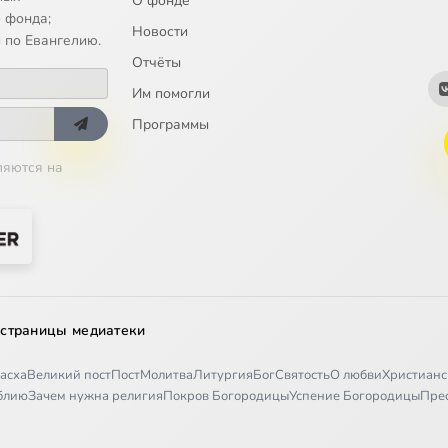
О фонде
 фонда;
Новости
 по Евангелию.
Отчёты
Им помогли
Программы
ляются на
 страницы медиатеки
асха
Великий пост
Пост
Молитва
Литургия
Бог
Святость
О любви
Христианс
иблию
Зачем нужна религия
Покров Богородицы
Успение Богородицы
Пре