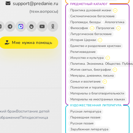
support@predanie.ru
ПРЕДМЕТНЫЙ КАТАЛОГ
Практика духовной жизни
(техн.вопросы)
Систематическое богословие
Проповеди, беседы
Апологетика
Философия
Патрология
Литургическое богословие
История Церкви
Мне нужна помощь
Единство и разделения христиан
Религиоведение
Искусство и культура
Политика. Экономика. Общество. Публи
Жития святых, биографии
Мемуары, дневники, письма
Семья и воспитание
Психология и терапия
Материалы о благотворительности
Материалы на иностранных языках
ХУДОЖЕСТВЕННАЯ ЛИТЕРАТУРА
кий брак
Воспитание детей
Русская литература
ображение
Пятидесятница
Переводная поэзия
Русская поэзия
Зарубежная литература