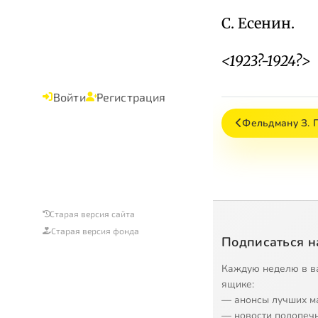
С. Есенин.
<1923?-1924?>
Войти
Регистрация
Фельдману З. П
Старая версия сайта
Старая версия фонда
Подписаться н
Каждую неделю в в
ящике:
— анонсы лучших м
— новости подопеч