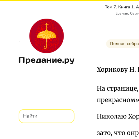
Есенин, Сер
Полное собра
Предание.ру
Хорикову Н. П
На странице
прекрасном». 
Николаю Хо
зато, что он