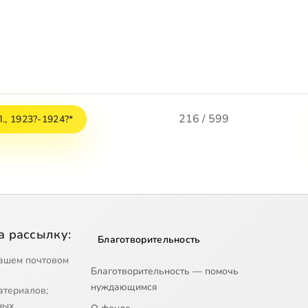
216 / 599
., 1923?-1924?*
а рассылку:
Благотворительность
ашем почтовом
Благотворительность — помочь
нуждающимся
атериалов;
ных