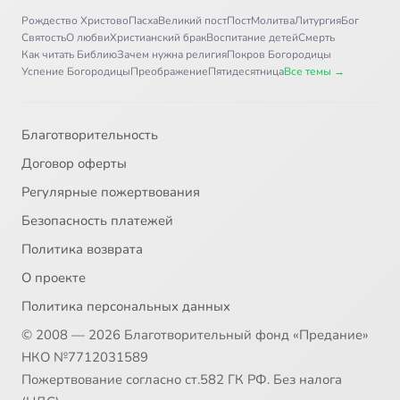
Рождество Христово
Пасха
Великий пост
Пост
Молитва
Литургия
Бог
Святость
О любви
Христианский брак
Воспитание детей
Смерть
Как читать Библию
Зачем нужна религия
Покров Богородицы
Успение Богородицы
Преображение
Пятидесятница
Все темы →
Благотворительность
Договор оферты
Регулярные пожертвования
Безопасность платежей
Политика возврата
О проекте
Политика персональных данных
© 2008 — 2026 Благотворительный фонд «Предание»
НКО №7712031589
Пожертвование согласно ст.582 ГК РФ. Без налога