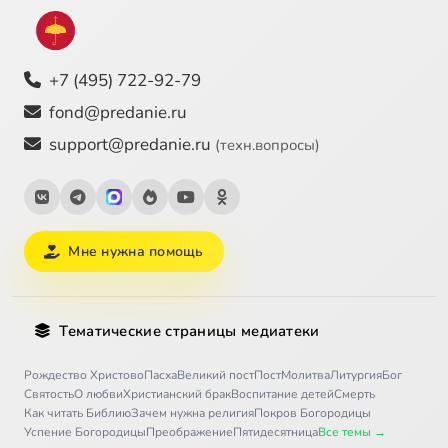
+7 (495) 722-92-79
fond@predanie.ru
support@predanie.ru
(техн.вопросы)
Мне нужна помощь
Тематические страницы медиатеки
Рождество Христово
Пасха
Великий пост
Пост
Молитва
Литургия
Бог
Святость
О любви
Христианский брак
Воспитание детей
Смерть
Как читать Библию
Зачем нужна религия
Покров Богородицы
Успение Богородицы
Преображение
Пятидесятница
Все темы →