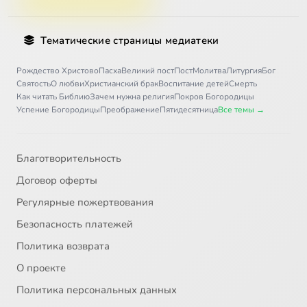
Тематические страницы медиатеки
Рождество Христово
Пасха
Великий пост
Пост
Молитва
Литургия
Бог
Святость
О любви
Христианский брак
Воспитание детей
Смерть
Как читать Библию
Зачем нужна религия
Покров Богородицы
Успение Богородицы
Преображение
Пятидесятница
Все темы →
Благотворительность
Договор оферты
Регулярные пожертвования
Безопасность платежей
Политика возврата
О проекте
Политика персональных данных