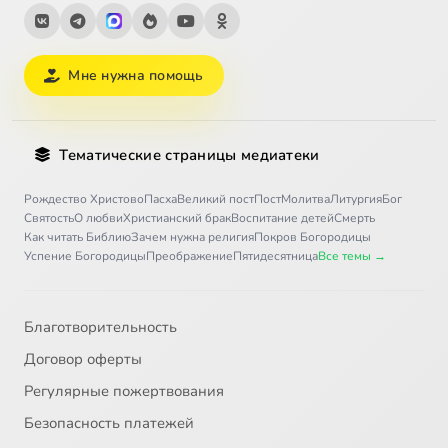
Мне нужна помощь
Тематические страницы медиатеки
Рождество Христово
Пасха
Великий пост
Пост
Молитва
Литургия
Бог
Святость
О любви
Христианский брак
Воспитание детей
Смерть
Как читать Библию
Зачем нужна религия
Покров Богородицы
Успение Богородицы
Преображение
Пятидесятница
Все темы →
Благотворительность
Договор оферты
Регулярные пожертвования
Безопасность платежей