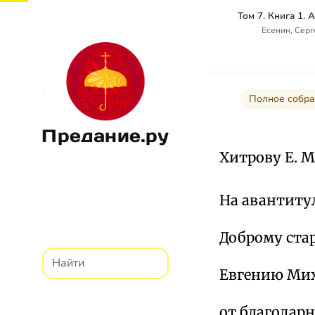
Есенин, Сер
Полное собра
Предание.ру
Хитрову Е. М.
На авантитуле
Доброму ста
Евгению Мих
от благодарно