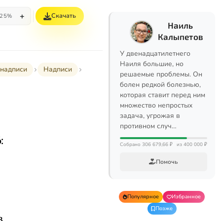
+
Скачать
25%
Наиль
Калыпетов
У двенадцатилетнего
Наиля большие, но
надписи
Надписи
решаемые проблемы. Он
болен редкой болезнью,
которая ставит перед ним
множество непростых
задача, угрожая в
противном случ…
:
Собрано 306 679,66 ₽
из 400 000 ₽
Помочь
Популярное
Избранное
Позже
в.