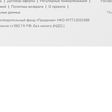
ть
|
Договор оферты
|
Регулярные пожертвования
|
Распр
ежей
|
Политика возврата
|
О проекте
|
ьных данных
По
готворительный фонд «Предание» НКО №7712031589
асно ст.582 ГК РФ. Без налога (НДС)
|