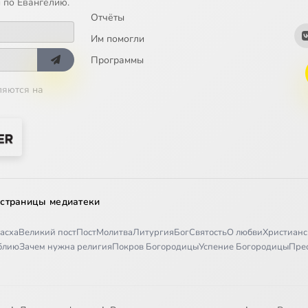
 по Евангелию.
Отчёты
Им помогли
Программы
ляются на
 страницы медиатеки
асха
Великий пост
Пост
Молитва
Литургия
Бог
Святость
О любви
Христианс
иблию
Зачем нужна религия
Покров Богородицы
Успение Богородицы
Пре