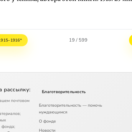
19 / 599
1915–1916*
а рассылку:
Благотворительность
ашем почтовом
Благотворительность — помочь
нуждающимся
атериалов;
ных
О фонде
 фонда;
Новости