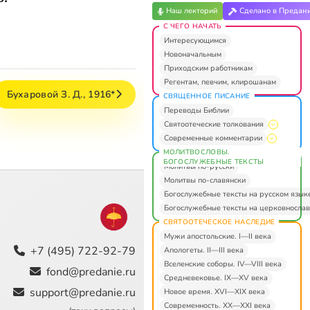
Наш лекторий
Сделано в Предан
С ЧЕГО НАЧАТЬ
Интересующимся
Новоначальным
Приходским работникам
Регентам, певчим, клирошанам
Бухаровой З. Д., 1916*
СВЯЩЕННОЕ ПИСАНИЕ
Переводы Библии
Святоотеческие толкования
Современные комментарии
МОЛИТВОСЛОВЫ.
БОГОСЛУЖЕБНЫЕ ТЕКСТЫ
Молитвы по-русски
Молитвы по-славянски
Богослужебные тексты на русском язык
Богослужебные тексты на церковнослав
СВЯТООТЕЧЕСКОЕ НАСЛЕДИЕ
Мужи апостольские. I—II века
+7 (495) 722-92-79
Апологеты. II—III века
Вселенские соборы. IV—VIII века
fond@predanie.ru
Средневековье. IX—XV века
support@predanie.ru
Новое время. XVI—XIX века
Современность. XX—XXI века