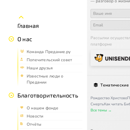
— разговор о жизни
Главная
Рассылки осуществ
О нас
платформе
Команда Предание.ру
Попечительский совет
Наши друзья
Известные люди о
Предании
Тематические
Благотворительность
Рождество Христово
П
Смерть
Как читать Б
О нашем фонде
Все темы →
Новости
Отчёты