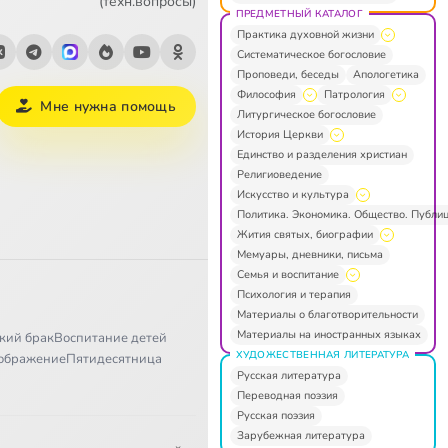
(техн.вопросы)
ПРЕДМЕТНЫЙ КАТАЛОГ
Практика духовной жизни
Систематическое богословие
Проповеди, беседы
Апологетика
Философия
Патрология
Мне нужна помощь
Литургическое богословие
История Церкви
Единство и разделения христиан
Религиоведение
Искусство и культура
Политика. Экономика. Общество. Публи
Жития святых, биографии
Мемуары, дневники, письма
Семья и воспитание
Психология и терапия
Материалы о благотворительности
Материалы на иностранных языках
кий брак
Воспитание детей
ХУДОЖЕСТВЕННАЯ ЛИТЕРАТУРА
ображение
Пятидесятница
Русская литература
Переводная поэзия
Русская поэзия
Зарубежная литература