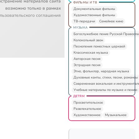
остранение материалов сайта
ФИЛЬМЫ И ТВ
возможно только в рамках
Документальные фильмы
льзовательского соглашения
Художественные фильмы
ТВ-передачи
Семейное кино
МУЗЫКА
Богослужебное пение Русской Правосл
Колокольный звон
Песнопения поместных церквей
Классическая музыка
Авторская песня
Эстрадная песня
Этно, фольклор, народная музыка
Духовные канты, стихи, песни, романсы
Современная вокальная и инструментал
Учебные материалы по музыке и пению
ДЕТЯМ
Просветительское
Развлекательное
Художественное
Музыкальное