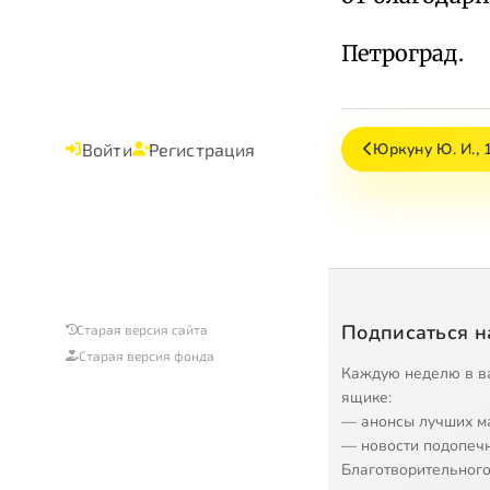
Петроград.
Юркуну Ю. И., 
Войти
Регистрация
Подписаться н
Старая версия сайта
Старая версия фонда
Каждую неделю в в
ящике:
— анонсы лучших м
— новости подопеч
Благотворительного