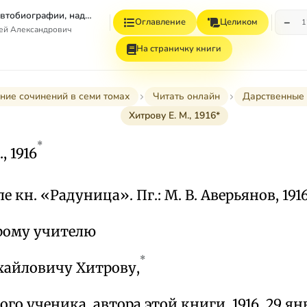
Том 7. Книга 1. Автобиографии, надписи и др
−
Оглавление
Целиком
1
гей Александрович
На страничку книги
ние сочинений в семи томах
Читать онлайн
Дарственные 
Хитрову Е. М., 1916*
*
, 1916
 кн. «Радуница». Пг.: М. В. Аверьянов, 1916
рому учителю
*
айловичу Хитрову,
го ученика, автора этой книги. 1916. 29 ян