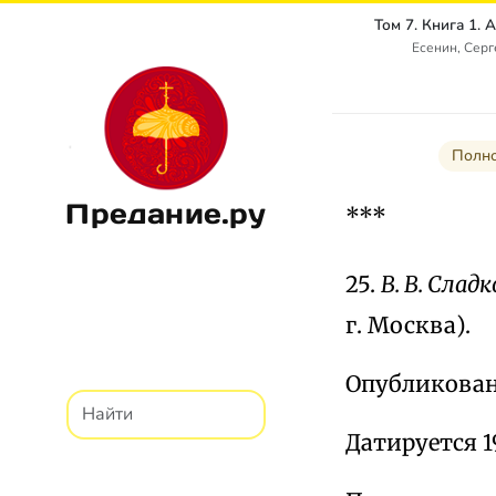
Есенин, Сер
Полно
Предание.ру
***
25.
В. В. Слад
г. Москва).
Опубликовано
Датируется 1