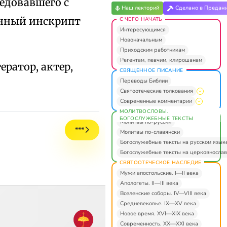
седовавшего с
Наш лекторий
Сделано в Предан
данный инскрипт
С ЧЕГО НАЧАТЬ
Интересующимся
Новоначальным
Приходским работникам
Регентам, певчим, клирошанам
ратор, актер,
СВЯЩЕННОЕ ПИСАНИЕ
Переводы Библии
Святоотеческие толкования
Современные комментарии
МОЛИТВОСЛОВЫ.
БОГОСЛУЖЕБНЫЕ ТЕКСТЫ
Молитвы по-русски
***
Молитвы по-славянски
Богослужебные тексты на русском язык
Богослужебные тексты на церковнослав
СВЯТООТЕЧЕСКОЕ НАСЛЕДИЕ
Мужи апостольские. I—II века
Апологеты. II—III века
Вселенские соборы. IV—VIII века
Средневековье. IX—XV века
Новое время. XVI—XIX века
Современность. XX—XXI века