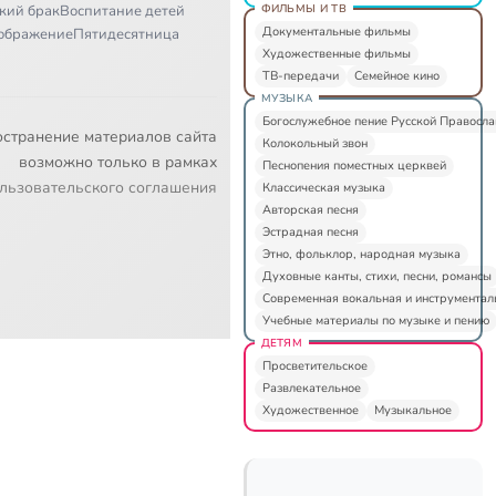
ФИЛЬМЫ И ТВ
кий брак
Воспитание детей
Документальные фильмы
ображение
Пятидесятница
Художественные фильмы
ТВ-передачи
Семейное кино
МУЗЫКА
Богослужебное пение Русской Правосл
остранение материалов сайта
Колокольный звон
возможно только в рамках
Песнопения поместных церквей
льзовательского соглашения
Классическая музыка
Авторская песня
Эстрадная песня
Этно, фольклор, народная музыка
Духовные канты, стихи, песни, романсы
Современная вокальная и инструментал
Учебные материалы по музыке и пению
ДЕТЯМ
Просветительское
Развлекательное
Художественное
Музыкальное