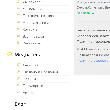
Им помогли
Рождество Христово
П
Смерть
Как читать Б
Мы помним
Все темы →
Программы фонда
Мне нужна помощь
Контакты
Благотворительнос
Безопасность плат
Все платежи
Политика персонал
Реквизиты
© 2008 — 2026 Бла
Медиатека
Пожертвование согл
Политика возврата
Лекторий
Сделано в Предании
Новинки
Популярное
Авторы
Блог