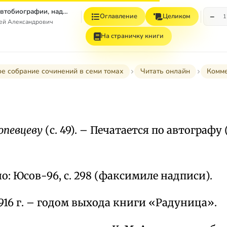
Том 7. Книга 1. Автобиографии, надписи и др
−
Оглавление
Целиком
1
гей Александрович
На страничку книги
е собрание сочинений в семи томах
Читать онлайн
Комм
копевцеву
(с. 49). – Печатается по автографу
: Юсов-96, с. 298 (факсимиле надписи).
916 г. – годом выхода книги «Радуница».