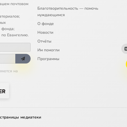
ашем почтовом
Благотворительность — помочь
нуждающимся
атериалов;
ных
О фонде
 фонда;
Новости
 по Евангелию.
Отчёты
Им помогли
Программы
ляются на
 страницы медиатеки