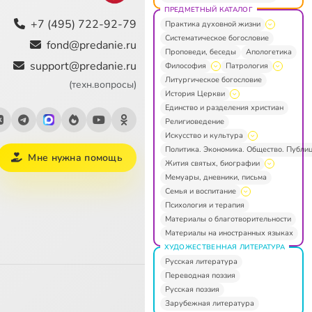
ПРЕДМЕТНЫЙ КАТАЛОГ
+7 (495) 722-92-79
Практика духовной жизни
Систематическое богословие
fond@predanie.ru
Проповеди, беседы
Апологетика
support@predanie.ru
Философия
Патрология
Литургическое богословие
(техн.вопросы)
История Церкви
Единство и разделения христиан
Религиоведение
Искусство и культура
Политика. Экономика. Общество. Публи
Мне нужна помощь
Жития святых, биографии
Мемуары, дневники, письма
Семья и воспитание
Психология и терапия
Материалы о благотворительности
Материалы на иностранных языках
ХУДОЖЕСТВЕННАЯ ЛИТЕРАТУРА
Русская литература
Переводная поэзия
Русская поэзия
Зарубежная литература