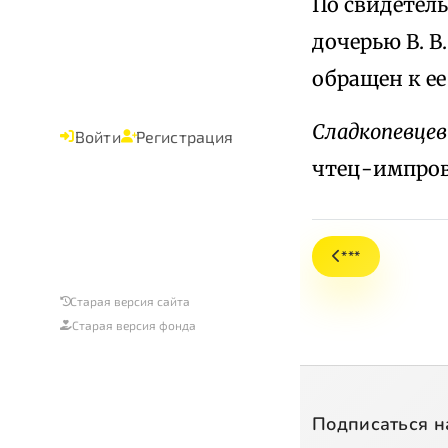
По свидетель
дочерью В. В
обращен к ее
Сладкопевцев
Войти
Регистрация
чтец-импров
***
Старая версия сайта
Старая версия фонда
Подписаться н