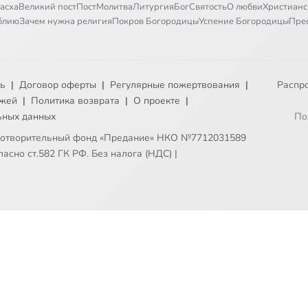
асха
Великий пост
Пост
Молитва
Литургия
Бог
Святость
О любви
Христианс
иблию
Зачем нужна религия
Покров Богородицы
Успение Богородицы
Пре
ть
|
Договор оферты
|
Регулярные пожертвования
|
Распр
ежей
|
Политика возврата
|
О проекте
|
ьных данных
По
готворительный фонд «Предание» НКО №7712031589
асно ст.582 ГК РФ. Без налога (НДС)
|