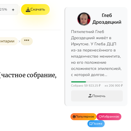
+
Скачать
25%
Глеб
Дроздецкий
Пятилетний Глеб
Дроздецкий живёт в
ентарии
***
Иркутске. У Глеба ДЦП
из-за перенесённого в
младенчестве менингита,
но его положение
осложняется эпилепсией,
 (частное собрание,
с которой долгое…
Собрано 59 923,15 ₽
из 206 900 ₽
Помочь
Популярное
Избранное
Позже