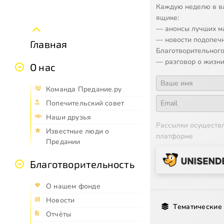
Каждую неделю в в
ящике:
— анонсы лучших м
— новости подопеч
Главная
Благотворительного
— разговор о жизни
О нас
Команда Предание.ру
Попечительский совет
Наши друзья
Рассылки осуществ
Известные люди о
платформе
Предании
Благотворительность
О нашем фонде
Новости
Тематические
Отчёты