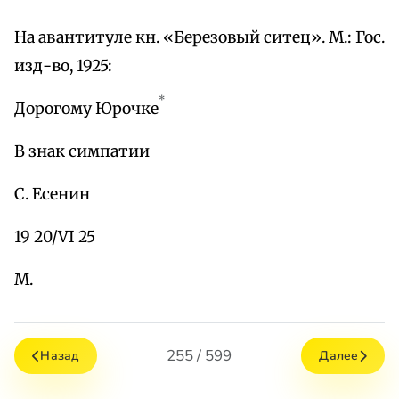
На авантитуле кн. «Березовый ситец». М.: Гос.
изд-во, 1925:
*
Дорогому Юрочке
В знак симпатии
С. Есенин
19 20/VI 25
М.
255 / 599
Назад
Далее