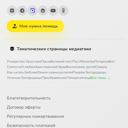
Мне нужна помощь
Тематические страницы медиатеки
Рождество Христово
Пасха
Великий пост
Пост
Молитва
Литургия
Бог
Святость
О любви
Христианский брак
Воспитание детей
Смерть
Как читать Библию
Зачем нужна религия
Покров Богородицы
Успение Богородицы
Преображение
Пятидесятница
Все темы →
Благотворительность
Договор оферты
Регулярные пожертвования
Безопасность платежей