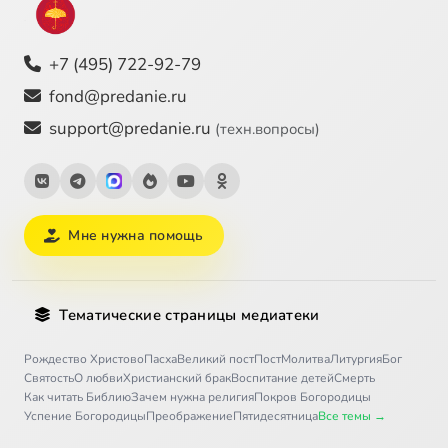
+7 (495) 722-92-79
fond@predanie.ru
support@predanie.ru
(техн.вопросы)
Мне нужна помощь
Тематические страницы медиатеки
Рождество Христово
Пасха
Великий пост
Пост
Молитва
Литургия
Бог
Святость
О любви
Христианский брак
Воспитание детей
Смерть
Как читать Библию
Зачем нужна религия
Покров Богородицы
Успение Богородицы
Преображение
Пятидесятница
Все темы →