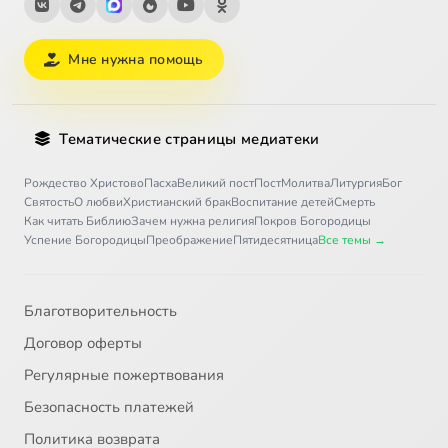
Мне нужна помощь
Тематические страницы медиатеки
Рождество Христово
Пасха
Великий пост
Пост
Молитва
Литургия
Бог
Святость
О любви
Христианский брак
Воспитание детей
Смерть
Как читать Библию
Зачем нужна религия
Покров Богородицы
Успение Богородицы
Преображение
Пятидесятница
Все темы →
Благотворительность
Договор оферты
Регулярные пожертвования
Безопасность платежей
Политика возврата