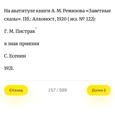
На аватитуле книги А. М. Ремизова «Заветные
сказы». Пб.: Алконост, 1920 (экз. № 122):
*
Г. М. Пистрак
в знак приязни
С. Есенин
1921.
157 / 599
Назад
Далее