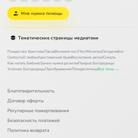
Мне нужна помощь
Тематические страницы медиатеки
Рождество Христово
Пасха
Великий пост
Пост
Молитва
Литургия
Бог
Святость
О любви
Христианский брак
Воспитание детей
Смерть
Как читать Библию
Зачем нужна религия
Покров Богородицы
Успение Богородицы
Преображение
Пятидесятница
Все темы →
Благотворительность
Договор оферты
Регулярные пожертвования
Безопасность платежей
Политика возврата