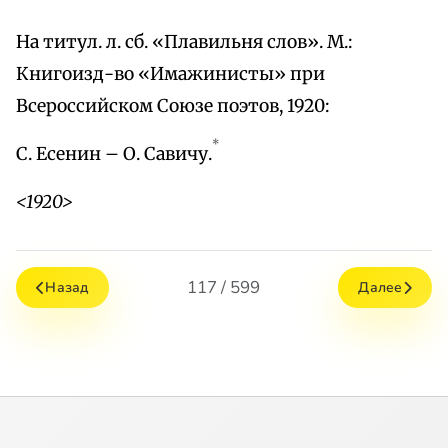
На титул. л. сб. «Плавильня слов». М.:
Книгоизд-во «Имажинисты» при
Всероссийском Союзе поэтов, 1920:
*
С. Есенин – О. Савичу.
<1920>
117 / 599
Назад
Далее