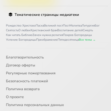
Тематические страницы медиатеки
Рождество Христово
Пасха
Великий пост
Пост
Молитва
Литургия
Бог
Святость
О любви
Христианский брак
Воспитание детей
Смерть
Как читать Библию
Зачем нужна религия
Покров Богородицы
Успение Богородицы
Преображение
Пятидесятница
Все темы →
Благотворительность
Договор оферты
Регулярные пожертвования
Безопасность платежей
Политика возврата
О проекте
Политика персональных данных