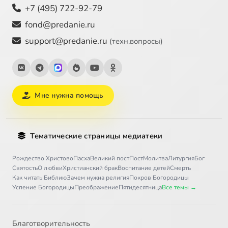
+7 (495) 722-92-79
fond@predanie.ru
support@predanie.ru
(техн.вопросы)
Мне нужна помощь
Тематические страницы медиатеки
Рождество Христово
Пасха
Великий пост
Пост
Молитва
Литургия
Бог
Святость
О любви
Христианский брак
Воспитание детей
Смерть
Как читать Библию
Зачем нужна религия
Покров Богородицы
Успение Богородицы
Преображение
Пятидесятница
Все темы →
Благотворительность