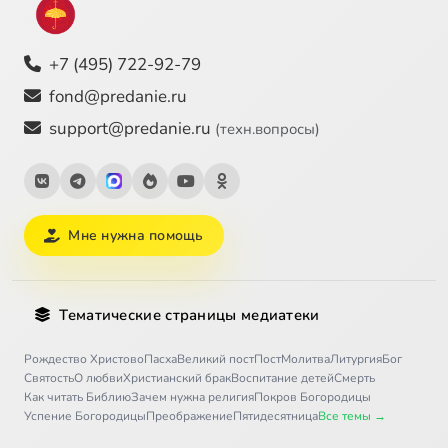
+7 (495) 722-92-79
fond@predanie.ru
support@predanie.ru
(техн.вопросы)
Мне нужна помощь
Тематические страницы медиатеки
Рождество Христово
Пасха
Великий пост
Пост
Молитва
Литургия
Бог
Святость
О любви
Христианский брак
Воспитание детей
Смерть
Как читать Библию
Зачем нужна религия
Покров Богородицы
Успение Богородицы
Преображение
Пятидесятница
Все темы →