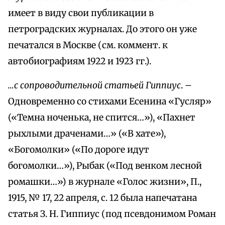
имеет в виду свои публикации в
петроградских журналах. До этого он уже
печатался в Москве (см. коммент. к
автобиографиям 1922 и 1923 гг.).
…с сопроводительной статьей Гиппиус
. –
Одновременно со стихами Есенина «Гусляр»
(«Темна ноченька, не спится…»), «Пахнет
рыхлыми драченами…» («В хате»),
«Богомолки» («По дороге идут
богомолки…»), Рыбак («Под венком лесной
ромашки…») в журнале «Голос жизни», П.,
1915, № 17, 22 апреля, с. 12 была напечатана
статья З. Н. Гиппиус (под псевдонимом Роман