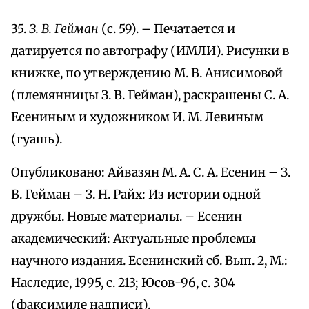
35.
З. В. Гейман
(с. 59). – Печатается и
датируется по автографу (ИМЛИ). Рисунки в
книжке, по утверждению М. В. Анисимовой
(племянницы З. В. Гейман), раскрашены С. А.
Есениным и художником И. М. Левиным
(гуашь).
Опубликовано: Айвазян М. А. С. А. Есенин – З.
В. Гейман – З. Н. Райх: Из истории одной
дружбы. Новые материалы. – Есенин
академический: Актуальные проблемы
научного издания. Есенинский сб. Вып. 2, М.:
Наследие, 1995, с. 213; Юсов-96, с. 304
(факсимиле надписи).