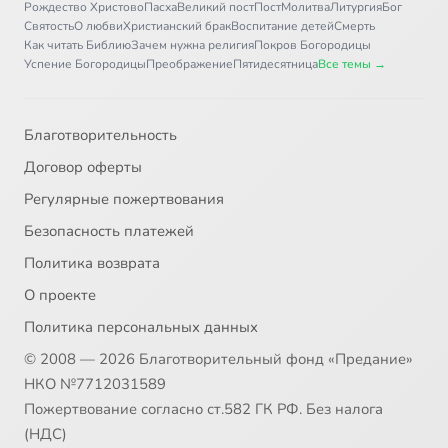
Рождество Христово
Пасха
Великий пост
Пост
Молитва
Литургия
Бог
Святость
О любви
Христианский брак
Воспитание детей
Смерть
Как читать Библию
Зачем нужна религия
Покров Богородицы
Успение Богородицы
Преображение
Пятидесятница
Все темы →
Благотворительность
Договор оферты
Регулярные пожертвования
Безопасность платежей
Политика возврата
О проекте
Политика персональных данных
© 2008 — 2026 Благотворительный фонд «Предание»
НКО №7712031589
Пожертвование согласно ст.582 ГК РФ. Без налога
(НДС)