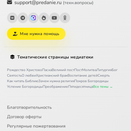
support@predanie.ru
(техн.вопросы)
Мне нужна помощь
Тематические страницы медиатеки
Рождество Христово
Пасха
Великий пост
Пост
Молитва
Литургия
Бог
Святость
О любви
Христианский брак
Воспитание детей
Смерть
Как читать Библию
Зачем нужна религия
Покров Богородицы
Успение Богородицы
Преображение
Пятидесятница
Все темы →
Благотворительность
Договор оферты
Регулярные пожертвования