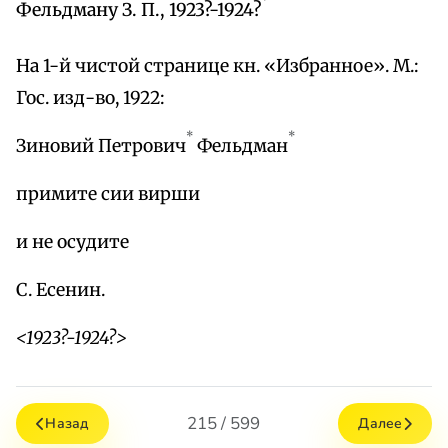
Фельдману З. П., 1923?-1924?
На 1-й чистой странице кн. «Избранное». М.:
Гос. изд-во, 1922:
*
*
Зиновий Петрович
Фельдман
примите сии вирши
и не осудите
С. Есенин.
<1923?-1924?>
215 / 599
Назад
Далее