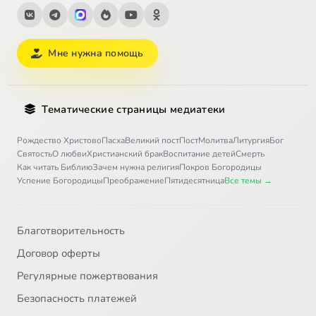
Мне нужна помощь
Тематические страницы медиатеки
Рождество Христово
Пасха
Великий пост
Пост
Молитва
Литургия
Бог
Святость
О любви
Христианский брак
Воспитание детей
Смерть
Как читать Библию
Зачем нужна религия
Покров Богородицы
Успение Богородицы
Преображение
Пятидесятница
Все темы →
Благотворительность
Договор оферты
Регулярные пожертвования
Безопасность платежей