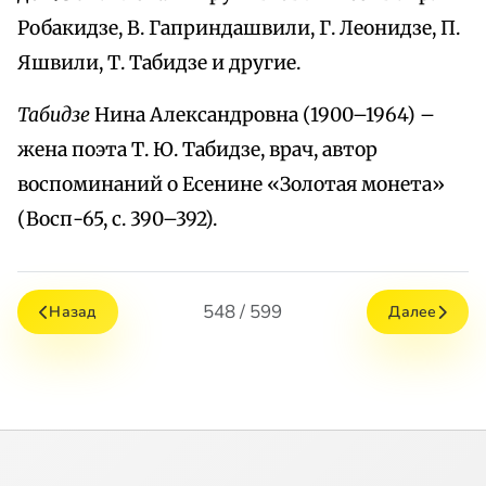
Робакидзе, В. Гаприндашвили, Г. Леонидзе, П.
Яшвили, Т. Табидзе и другие.
Табидзе
Нина Александровна (1900–1964) –
жена поэта Т. Ю. Табидзе, врач, автор
воспоминаний о Есенине «Золотая монета»
(Восп-65, с. 390–392).
548 / 599
Назад
Далее