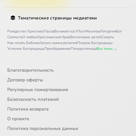
Тематические страницы медиатеки
Рождество Христово
Пасха
Великий пост
Пост
Молитва
Литургия
Бог
Святость
О любви
Христианский брак
Воспитание детей
Смерть
Как читать Библию
Зачем нужна религия
Покров Богородицы
Успение Богородицы
Преображение
Пятидесятница
Все темы →
Благотворительность
Договор оферты
Регулярные пожертвования
Безопасность платежей
Политика возврата
О проекте
Политика персональных данных