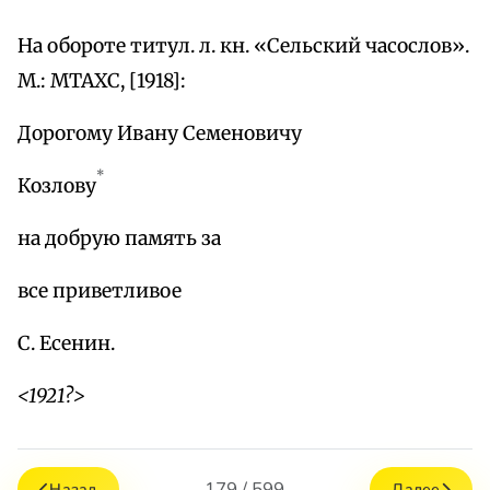
На обороте титул. л. кн. «Сельский часослов».
М.: МТАХС, [1918]:
Дорогому Ивану Семеновичу
*
Козлову
на добрую память за
все приветливое
С. Есенин.
<1921?>
179 / 599
Назад
Далее