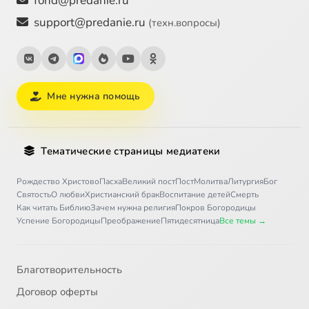
fond@predanie.ru
support@predanie.ru
(техн.вопросы)
Мне нужна помощь
Тематические страницы медиатеки
Рождество Христово
Пасха
Великий пост
Пост
Молитва
Литургия
Бог
Святость
О любви
Христианский брак
Воспитание детей
Смерть
Как читать Библию
Зачем нужна религия
Покров Богородицы
Успение Богородицы
Преображение
Пятидесятница
Все темы →
Благотворительность
Договор оферты