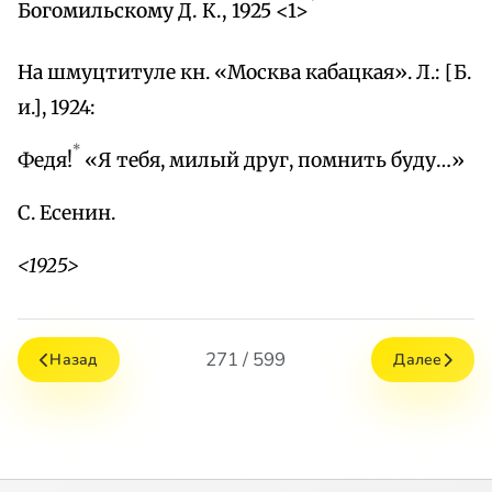
Богомильскому Д. К., 1925 <1>
На шмуцтитуле кн. «Москва кабацкая». Л.: [Б.
и.], 1924:
*
Федя!
«Я тебя, милый друг, помнить буду…»
С. Есенин.
<1925>
271 / 599
Назад
Далее