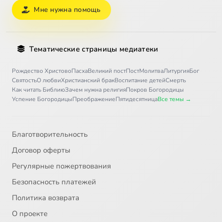
Мне нужна помощь
Тематические страницы медиатеки
Рождество Христово
Пасха
Великий пост
Пост
Молитва
Литургия
Бог
Святость
О любви
Христианский брак
Воспитание детей
Смерть
Как читать Библию
Зачем нужна религия
Покров Богородицы
Успение Богородицы
Преображение
Пятидесятница
Все темы →
Благотворительность
Договор оферты
Регулярные пожертвования
Безопасность платежей
Политика возврата
О проекте