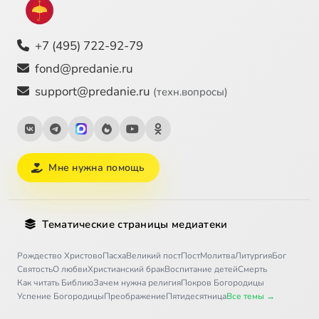
+7 (495) 722-92-79
fond@predanie.ru
support@predanie.ru
(техн.вопросы)
Мне нужна помощь
Тематические страницы медиатеки
Рождество Христово
Пасха
Великий пост
Пост
Молитва
Литургия
Бог
Святость
О любви
Христианский брак
Воспитание детей
Смерть
Как читать Библию
Зачем нужна религия
Покров Богородицы
Успение Богородицы
Преображение
Пятидесятница
Все темы →