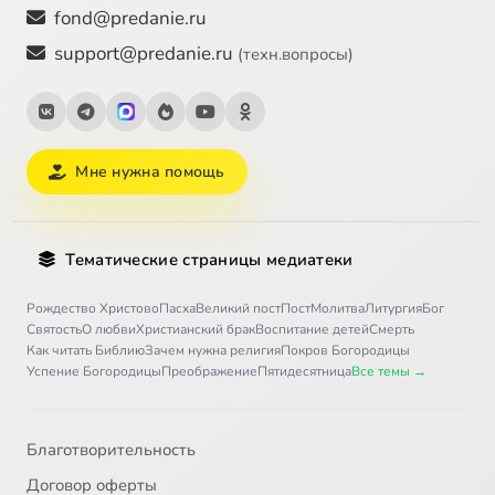
fond@predanie.ru
support@predanie.ru
(техн.вопросы)
Мне нужна помощь
Тематические страницы медиатеки
Рождество Христово
Пасха
Великий пост
Пост
Молитва
Литургия
Бог
Святость
О любви
Христианский брак
Воспитание детей
Смерть
Как читать Библию
Зачем нужна религия
Покров Богородицы
Успение Богородицы
Преображение
Пятидесятница
Все темы →
Благотворительность
Договор оферты