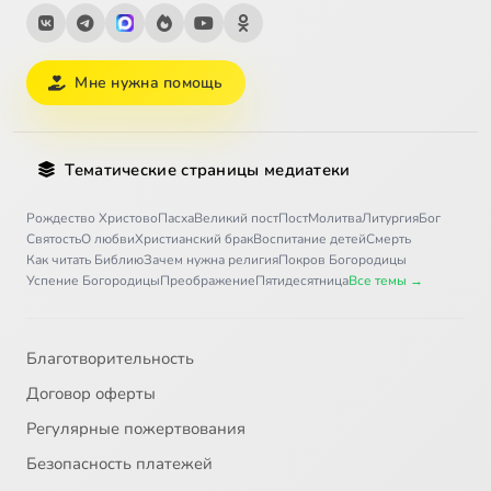
Мне нужна помощь
Тематические страницы медиатеки
Рождество Христово
Пасха
Великий пост
Пост
Молитва
Литургия
Бог
Святость
О любви
Христианский брак
Воспитание детей
Смерть
Как читать Библию
Зачем нужна религия
Покров Богородицы
Успение Богородицы
Преображение
Пятидесятница
Все темы →
Благотворительность
Договор оферты
Регулярные пожертвования
Безопасность платежей