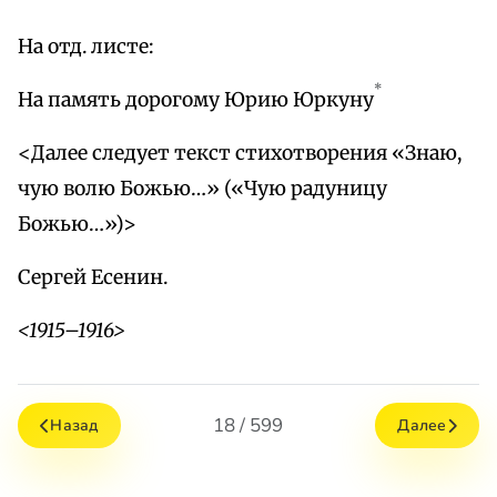
На отд. листе:
*
На память дорогому Юрию Юркуну
<Далее следует текст стихотворения «Знаю,
чую волю Божью…» («Чую радуницу
Божью…»)>
Сергей Есенин.
<1915–1916>
18 / 599
Назад
Далее