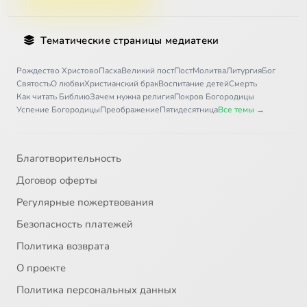
Тематические страницы медиатеки
Рождество Христово
Пасха
Великий пост
Пост
Молитва
Литургия
Бог
Святость
О любви
Христианский брак
Воспитание детей
Смерть
Как читать Библию
Зачем нужна религия
Покров Богородицы
Успение Богородицы
Преображение
Пятидесятница
Все темы →
Благотворительность
Договор оферты
Регулярные пожертвования
Безопасность платежей
Политика возврата
О проекте
Политика персональных данных