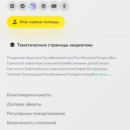
Мне нужна помощь
Тематические страницы медиатеки
Рождество Христово
Пасха
Великий пост
Пост
Молитва
Литургия
Бог
Святость
О любви
Христианский брак
Воспитание детей
Смерть
Как читать Библию
Зачем нужна религия
Покров Богородицы
Успение Богородицы
Преображение
Пятидесятница
Все темы →
Благотворительность
Договор оферты
Регулярные пожертвования
Безопасность платежей