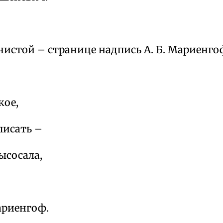
чистой – странице надпись А. Б. Мариенго
кое,
писать –
ысосала,
риенгоф.