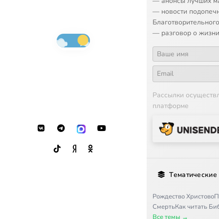
— анонсы лучших м
— новости подопеч
Благотворительного
— разговор о жизни
Рассылки осуществ
платформе
Тематические
Рождество Христово
П
Смерть
Как читать Б
Все темы →