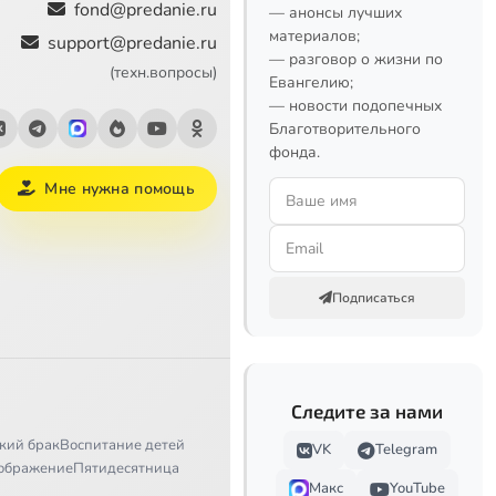
fond@predanie.ru
— анонсы лучших
материалов;
support@predanie.ru
— разговор о жизни по
(техн.вопросы)
Евангелию;
— новости подопечных
Благотворительного
фонда.
Мне нужна помощь
Подписаться
Следите за нами
кий брак
Воспитание детей
VK
Telegram
ображение
Пятидесятница
Макс
YouTube