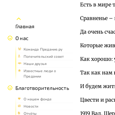
Есть в мире 
Сравненье – 
Главная
Да очень сча
О нас
Которые жив
Команда Предание.ру
Попечительский совет
Как хорошо: у
Наши друзья
Известные люди о
Так как нам 
Предании
И будем жит
Благотворительность
Цвести и рас
О нашем фонде
Новости
1919 Вад. Ше
Отчёты