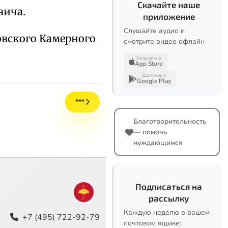
Скачайте наше
вича.
приложение
Слушайте аудио и
овского Камерного
смотрите видео офлайн
Загрузите в
App Store
Доступно в
Google Play
***
Благотворительность
— помочь
нуждающимся
Подписаться на
рассылку
Каждую неделю в вашем
+7 (495) 722-92-79
почтовом ящике: