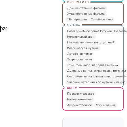
ФИЛЬМЫ И ТВ
Документальные фильмы
Художественные фильмы
ТВ-передачи
Семейное кино
МУЗЫКА
фа:
Богослужебное пение Русской Правосл
Колокольный звон
Песнопения поместных церквей
Классическая музыка
Авторская песня
Эстрадная песня
Этно, фольклор, народная музыка
Духовные канты, стихи, песни, романсы
Современная вокальная и инструментал
Учебные материалы по музыке и пению
ДЕТЯМ
Просветительское
Развлекательное
Художественное
Музыкальное