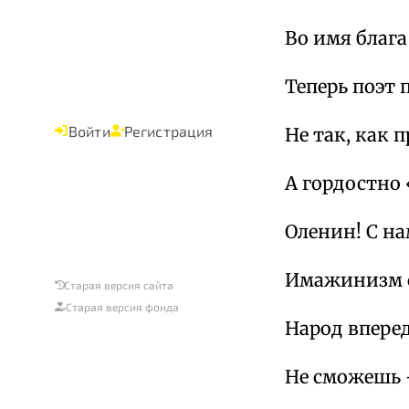
Во имя блага
Теперь поэт 
Войти
Регистрация
Не так, как 
А гордостно
Оленин! С на
Имажинизм с
Старая версия сайта
Старая версия фонда
Народ вперед
Не сможешь –