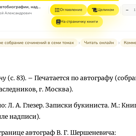
Том 7. Книга 1. Автобиографии, надписи и др
−
Оглавление
Целиком
1
гей Александрович
На страничку книги
е собрание сочинений в семи томах
Читать онлайн
Комм
ину
(с. 83). – Печатается по автографу (собран
аследников, г. Москва).
 Л. А. Глезер. Записки букиниста. М.: Книга,
ле надписи).
транице автограф В. Г. Шершеневича: