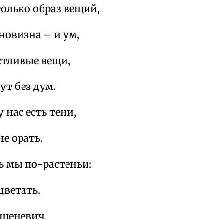
только образ вещий,
новизна – и ум,
стливые вещи,
ут без дум.
 нас есть тени,
не орать.
ь мы по-растеньи:
цветать.
ршеневич.