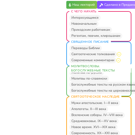
Наш лекторий
Сделано в Предан
С ЧЕГО НАЧАТЬ
Интересующимся
Новоначальным
Приходским работникам
Регентам, певчим, клирошанам
СВЯЩЕННОЕ ПИСАНИЕ
Переводы Библии
Святоотеческие толкования
Современные комментарии
МОЛИТВОСЛОВЫ.
БОГОСЛУЖЕБНЫЕ ТЕКСТЫ
Молитвы по-русски
Молитвы по-славянски
Богослужебные тексты на русском язык
Богослужебные тексты на церковнослав
СВЯТООТЕЧЕСКОЕ НАСЛЕДИЕ
Мужи апостольские. I—II века
Апологеты. II—III века
Вселенские соборы. IV—VIII века
Средневековье. IX—XV века
Новое время. XVI—XIX века
Современность. XX—XXI века