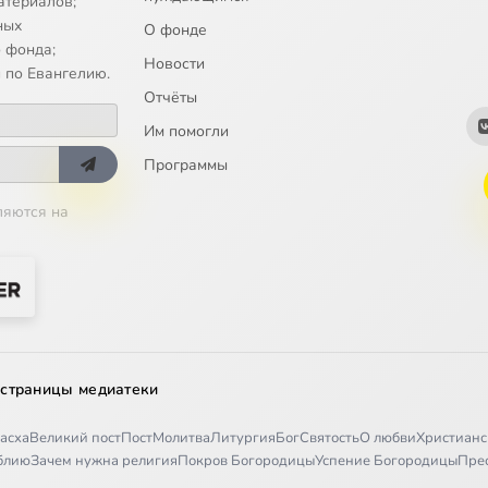
атериалов;
ных
О фонде
 фонда;
Новости
 по Евангелию.
Отчёты
Им помогли
Программы
ляются на
 страницы медиатеки
асха
Великий пост
Пост
Молитва
Литургия
Бог
Святость
О любви
Христианс
иблию
Зачем нужна религия
Покров Богородицы
Успение Богородицы
Пре