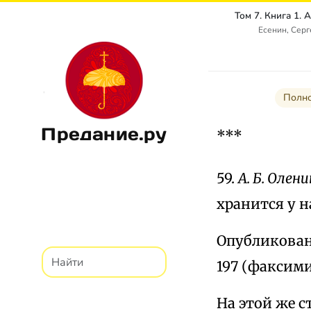
Есенин, Сер
Полно
Предание.ру
***
59.
А. Б. Олен
хранится у н
Опубликовано:
197 (факсими
На этой же с