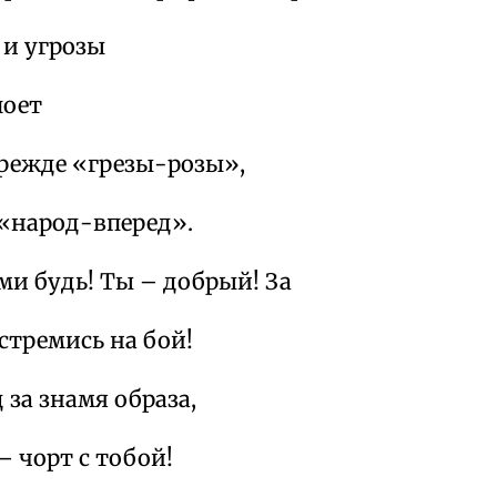
 и угрозы
поет
прежде «грезы-розы»,
 «народ-вперед».
ми будь! Ты – добрый! За
тремись на бой!
 за знамя образа,
 чорт с тобой!