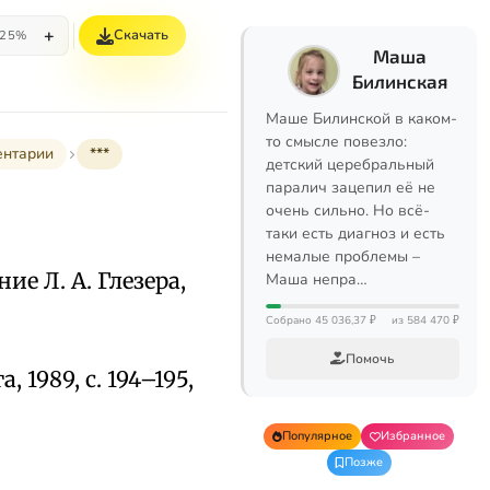
+
Скачать
25%
Маша
Билинская
Маше Билинской в каком-
то смысле повезло:
ентарии
***
детский церебральный
паралич зацепил её не
очень сильно. Но всё-
таки есть диагноз и есть
немалые проблемы –
ие Л. А. Глезера,
Маша непра…
Собрано 45 036,37 ₽
из 584 470 ₽
Помочь
 1989, с. 194–195,
Популярное
Избранное
Позже