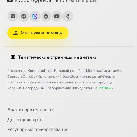
support@predanie.ru
(техн.вопросы)
Мне нужна помощь
Тематические страницы медиатеки
Рождество Христово
Пасха
Великий пост
Пост
Молитва
Литургия
Бог
Святость
О любви
Христианский брак
Воспитание детей
Смерть
Как читать Библию
Зачем нужна религия
Покров Богородицы
Успение Богородицы
Преображение
Пятидесятница
Все темы →
Благотворительность
Договор оферты
Регулярные пожертвования